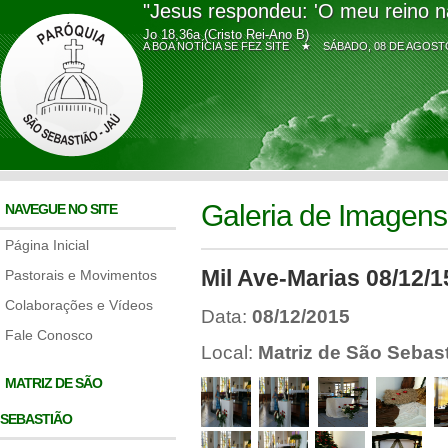
"Jesus respondeu: 'O meu reino n
Jo 18,36a (Cristo Rei-Ano B)
A BOA NOTÍCIA SE FEZ SITE ★
SÁBADO, 08 DE AGO
Galeria de Imagens
NAVEGUE NO SITE
Página Inicial
Mil Ave-Marias 08/12/1
Pastorais e Movimentos
Colaborações e Vídeos
Data:
08/12/2015
Fale Conosco
Local:
Matriz de São Sebas
MATRIZ DE SÃO
SEBASTIÃO