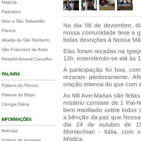
História
Padroeiro
Hino a São Sebastião
No dia 08 de dezembro, di
Pároco
nossa comunidade teve a g
belas devoções à Nossa Mãe
Abadia de São Norberto
São Francisco de Assis
Elas foram rezadas na Igreja
12h, estendendo-se até às 
Hospital Amaral Carvalho
A participação foi boa, co
PALAVRA
rezaram piedosamente. Af
oração intensa do que com 
Palavra do Pároco
Palavra do Bispo
As Mil Ave-Marias são feitas
mistério consiste de 1 Pai-N
Liturgia Diária
bem meditado sobre todos o
a bênção da paz que Nossa
INFORMAÇÕES
dia 24 de outubro de 1
Notícias
Montechiari - Itália, com
Mística.
Galeria de Imagens