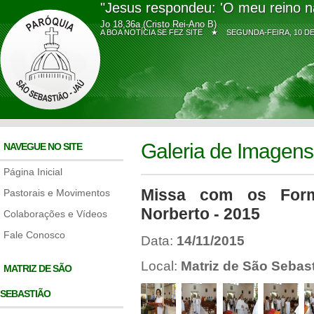
"Jesus respondeu: 'O meu reino n
Jo 18,36a (Cristo Rei-Ano B)
A BOA NOTÍCIA SE FEZ SITE ★
SEGUNDA-FEIRA, 10 
Galeria de Imagens
NAVEGUE NO SITE
Página Inicial
Missa com os For
Pastorais e Movimentos
Norberto - 2015
Colaborações e Vídeos
Fale Conosco
Data:
14/11/2015
Local:
Matriz de São Sebas
MATRIZ DE SÃO
SEBASTIÃO