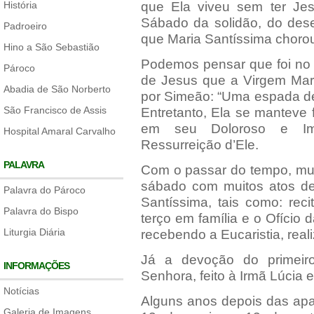
História
que Ela viveu sem ter Jes
Sábado da solidão, do dese
Padroeiro
que Maria Santíssima chorou
Hino a São Sebastião
Podemos pensar que foi no
Pároco
de Jesus que a Virgem Maria
Abadia de São Norberto
por Simeão: “Uma espada de 
São Francisco de Assis
Entretanto, Ela se manteve 
em seu Doloroso e Im
Hospital Amaral Carvalho
Ressurreição d’Ele.
PALAVRA
Com o passar do tempo, muit
sábado com muitos atos de
Palavra do Pároco
Santíssima, tais como: rec
Palavra do Bispo
terço em família e o Ofício
Liturgia Diária
recebendo a Eucaristia, rea
Já a devoção do primeir
INFORMAÇÕES
Senhora, feito à Irmã Lúcia 
Notícias
Alguns anos depois das apa
Galeria de Imagens