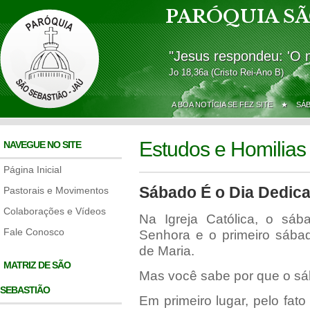
PARÓQUIA SÃ
"Jesus respondeu: 'O 
Jo 18,36a (Cristo Rei-Ano B)
A BOA NOTÍCIA SE FEZ SITE ★
SÁ
Estudos e Homilias
NAVEGUE NO SITE
Página Inicial
Sábado É o Dia Dedic
Pastorais e Movimentos
Colaborações e Vídeos
Na Igreja Católica, o sá
Fale Conosco
Senhora e o primeiro sába
de Maria.
MATRIZ DE SÃO
Mas você sabe por que o sáb
SEBASTIÃO
Em primeiro lugar, pelo fat