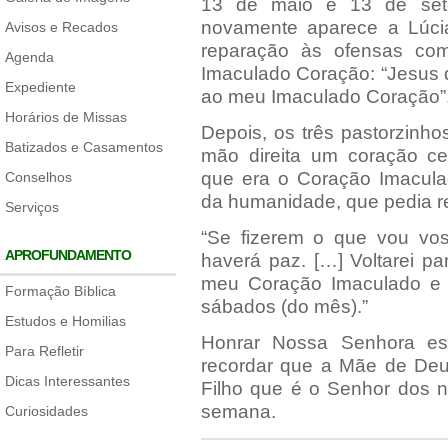
13 de maio e 13 de set
novamente aparece a Lúci
Avisos e Recados
reparação às ofensas co
Agenda
Imaculado Coração: “Jesus 
Expediente
ao meu Imaculado Coração”
Horários de Missas
Depois, os três pastorzinh
Batizados e Casamentos
mão direita um coração c
que era o Coração Imaculad
Conselhos
da humanidade, que pedia r
Serviços
“Se fizerem o que vou vos
APROFUNDAMENTO
haverá paz. […] Voltarei p
meu Coração Imaculado e 
Formação Bíblica
sábados (do mês).”
Estudos e Homilias
Honrar Nossa Senhora es
Para Refletir
recordar que a Mãe de Deu
Dicas Interessantes
Filho que é o Senhor dos n
semana.
Curiosidades