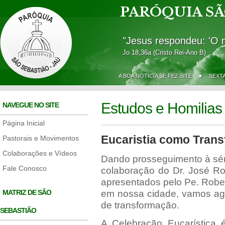
PARÓQUIA SÃ
"Jesus respondeu: 'O 
Jo 18,36a (Cristo Rei-Ano B)
A BOA NOTÍCIA SE FEZ SITE ★
SEXT
Estudos e Homilias
NAVEGUE NO SITE
Página Inicial
Eucaristia como Tran
Pastorais e Movimentos
Colaborações e Vídeos
Dando prosseguimento à séri
Fale Conosco
colaboração do Dr. José Ro
apresentados pelo Pe. Robe
MATRIZ DE SÃO
em nossa cidade, vamos ago
de transformação.
SEBASTIÃO
A Celebração Eucarística 