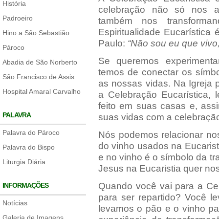
História
celebração não só nos al
Padroeiro
também nos transforma
Espiritualidade Eucarístic
Hino a São Sebastião
Paulo:
“Não sou eu que vivo
Pároco
Se queremos experimenta
Abadia de São Norberto
temos de conectar os símbo
São Francisco de Assis
as nossas vidas. Na Igreja 
Hospital Amaral Carvalho
a Celebração Eucarística,
feito em suas casas e, ass
PALAVRA
suas vidas com a celebraçã
Palavra do Pároco
Nós podemos relacionar no
do vinho usados na Eucarist
Palavra do Bispo
e no vinho é o símbolo da t
Liturgia Diária
Jesus na Eucaristia quer no
Quando você vai para a Cel
INFORMAÇÕES
para ser repartido? Você l
Notícias
levamos o pão e o vinho pa
Galeria de Imagens