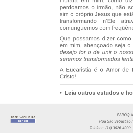
morará em mim, como diz
perdoamos o irmão, não 
sim o próprio Jesus que est
transformando n’Ele atr
comunguemos com freqüênc
Que possamos dizer como M
em mim, abençoado seja o
desejo for o de unir o nosso
seremos transformados len
A Eucaristia é o Amor de
Cristo!
• Leia outros estudos e ho
PARÓQUI
Rua São Sebastião n
Telefone: (14) 3626-4000