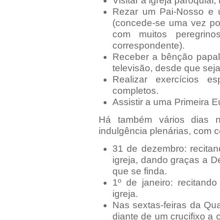
Visitar a igreja paroquial
Rezar um Pai-Nosso e 
(concede-se uma vez por
com muitos peregrino
correspondente).
Receber a bênção papa
televisão, desde que seja
Realizar exercícios e
completos.
Assistir a uma Primeira Eu
Há também vários dias
indulgência plenárias, com 
31 de dezembro: recita
igreja, dando graças a D
que se finda.
1º de janeiro: recitand
igreja.
Nas sextas-feiras da Qu
diante de um crucifixo 