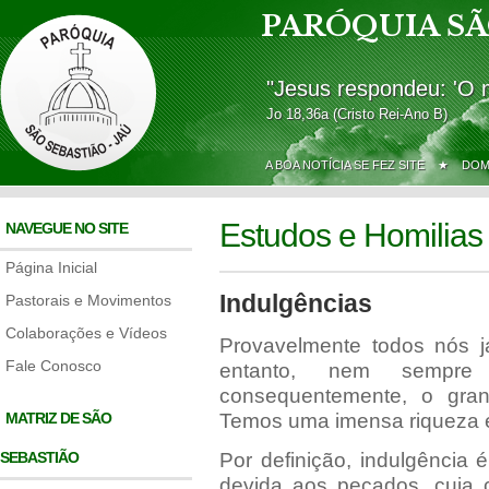
PARÓQUIA SÃ
"Jesus respondeu: 'O 
Jo 18,36a (Cristo Rei-Ano B)
A BOA NOTÍCIA SE FEZ SITE ★
DOM
Estudos e Homilias
NAVEGUE NO SITE
Página Inicial
Indulgências
Pastorais e Movimentos
Colaborações e Vídeos
Provavelmente todos nós j
Fale Conosco
entanto, nem sempre 
consequentemente, o gran
MATRIZ DE SÃO
Temos uma imensa riqueza 
SEBASTIÃO
Por definição, indulgência
devida aos pecados, cuja 