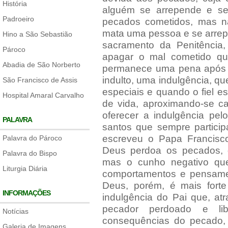
História
alguém se arrepende e se
Padroeiro
pecados cometidos, mas n
mata uma pessoa e se arrep
Hino a São Sebastião
sacramento da Penitência
Pároco
apagar o mal cometido qu
Abadia de São Norberto
permanece uma pena após o
indulto, uma indulgência, qu
São Francisco de Assis
especiais e quando o fiel e
Hospital Amaral Carvalho
de vida, aproximando-se c
oferecer a indulgência pel
PALAVRA
santos que sempre particip
escreveu o Papa Francisco
Palavra do Pároco
Deus perdoa os pecados, 
Palavra do Bispo
mas o cunho negativo qu
Liturgia Diária
comportamentos e pensame
Deus, porém, é mais fort
INFORMAÇÕES
indulgência do Pai que, at
pecador perdoado e lib
Notícias
consequências do pecado, h
Galeria de Imagens