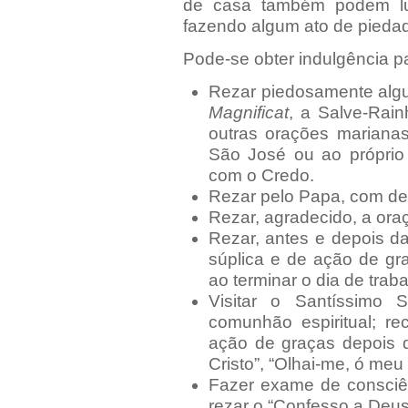
de casa também podem luc
fazendo algum ato de pieda
Pode-se obter indulgência p
Rezar piedosamente alg
Magnificat
, a Salve-Rain
outras orações marian
São José ou ao própri
com o Credo.
Rezar pelo Papa, com dev
Rezar, agradecido, a oraç
Rezar, antes e depois d
súplica e de ação de g
ao terminar o dia de traba
Visitar o Santíssimo 
comunhão espiritual; r
ação de graças depois 
Cristo”, “Olhai-me, ó me
Fazer exame de consciê
rezar o “Confesso a Deus