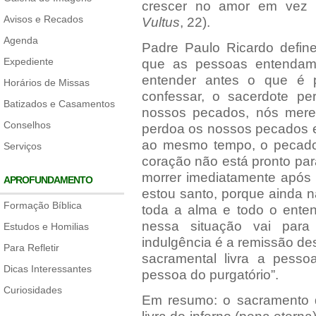
crescer no amor em vez d
Avisos e Recados
Vultus
, 22).
Agenda
Padre Paulo Ricardo define
Expediente
que as pessoas entendam 
entender antes o que é 
Horários de Missas
confessar, o sacerdote p
Batizados e Casamentos
nossos pecados, nós merec
Conselhos
perdoa os nossos pecados e
ao mesmo tempo, o pecado 
Serviços
coração não está pronto par
morrer imediatamente após 
APROFUNDAMENTO
estou santo, porque ainda 
Formação Bíblica
toda a alma e todo o ente
nessa situação vai para o
Estudos e Homilias
indulgência é a remissão des
Para Refletir
sacramental livra a pessoa
Dicas Interessantes
pessoa do purgatório”.
Curiosidades
Em resumo: o sacramento d