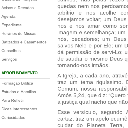
quedas nem nos perdoamos;
Avisos e Recados
arbítrio e nos acolhe c
Agenda
desejamos voltar; um Deus 
Expediente
nós e nos amar como som
imagem e semelhança; um 
Horários de Missas
nós, pecadores; um Deus
Batizados e Casamentos
salvos Nele e por Ele; um 
Conselhos
dá permissão de servi-Lo;
de saudar o mesmo Deus q
Serviços
tornando-nos irmãos.
APROFUNDAMENTO
A Igreja, a cada ano, atra
traz um tema riquíssimo.
Formação Bíblica
Comum, nossa responsabili
Estudos e Homilias
Amós 5,24, que diz: “Quero v
Para Refletir
a justiça qual riacho que não
Dicas Interessantes
Esse versículo, segundo 
Curiosidades
cartaz, traz um apelo ecumê
cuidar do Planeta Terra