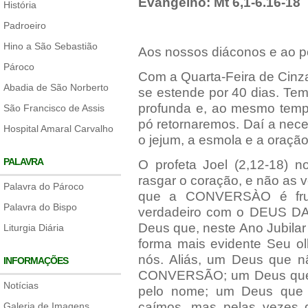
Evangelho: Mt 6,1-6.16-18
História
Padroeiro
Hino a São Sebastião
Aos nossos diáconos e ao p
Pároco
Com a Quarta-Feira de Cinz
Abadia de São Norberto
se estende por 40 dias. Te
profunda e, ao mesmo temp
São Francisco de Assis
pó retornaremos. Daí a nec
Hospital Amaral Carvalho
o jejum, a esmola e a oração
PALAVRA
O profeta Joel (2,12-18) n
rasgar o coração, e não as 
Palavra do Pároco
que a CONVERSÀO é fr
Palavra do Bispo
verdadeiro com o DEUS 
Deus que, neste Ano Jubilar
Liturgia Diária
forma mais evidente Seu ol
nós. Aliás, um Deus que n
INFORMAÇÕES
CONVERSÃO; um Deus que 
Notícias
pelo nome; um Deus que 
caímos, mas pelas vezes 
Galeria de Imagens