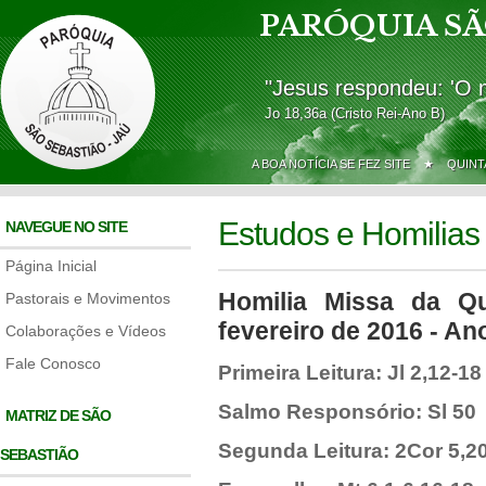
PARÓQUIA SÃ
"Jesus respondeu: 'O 
Jo 18,36a (Cristo Rei-Ano B)
A BOA NOTÍCIA SE FEZ SITE ★
QUINT
Estudos e Homilias
NAVEGUE NO SITE
Página Inicial
Homilia Missa da Qu
Pastorais e Movimentos
fevereiro de 2016 - An
Colaborações e Vídeos
Fale Conosco
Primeira Leitura: Jl 2,12-18
Salmo Responsório: Sl 50
MATRIZ DE SÃO
Segunda Leitura: 2Cor 5,20
SEBASTIÃO