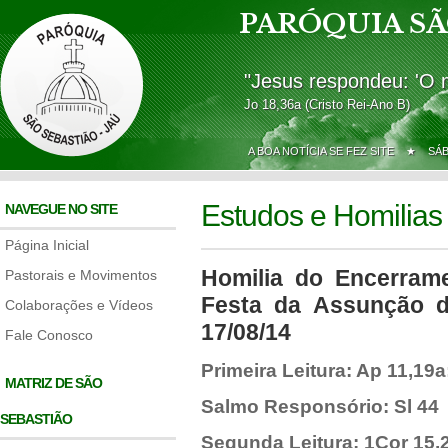
PARÓQUIA SÃ
"Jesus respondeu: 'O 
Jo 18,36a (Cristo Rei-Ano B)
A BOA NOTÍCIA SE FEZ SITE ★
SÁ
Estudos e Homilias
NAVEGUE NO SITE
Página Inicial
Homilia do Encerram
Pastorais e Movimentos
Festa da Assunção 
Colaborações e Vídeos
17/08/14
Fale Conosco
Primeira Leitura: Ap 11,19a
MATRIZ DE SÃO
Salmo Responsório: Sl 44
SEBASTIÃO
Segunda Leitura: 1Cor 15,