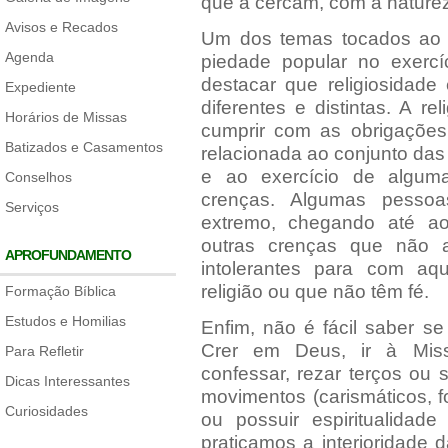
que a cercam, com a nature
Avisos e Recados
Um dos temas tocados ao l
Agenda
piedade popular no exercíc
destacar que religiosidade
Expediente
diferentes e distintas. A r
Horários de Missas
cumprir com as obrigações 
Batizados e Casamentos
relacionada ao conjunto das
e ao exercício de alguma
Conselhos
crenças. Algumas pessoa
Serviços
extremo, chegando até ao 
outras crenças que não a
APROFUNDAMENTO
intolerantes para com a
religião ou que não têm fé.
Formação Bíblica
Estudos e Homilias
Enfim, não é fácil saber se
Crer em Deus, ir à Mis
Para Refletir
confessar, rezar terços ou 
Dicas Interessantes
movimentos (carismáticos, fo
Curiosidades
ou possuir espiritualida
praticamos a interioridade 