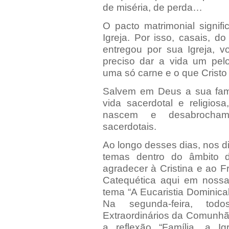
de miséria, de perda…
O pacto matrimonial signif
Igreja. Por isso, casais,
entregou por sua Igreja, 
preciso dar a vida um pel
uma só carne e o que Crist
Salvem em Deus a sua famí
vida sacerdotal e religios
nascem e desabrocham
sacerdotais.
Ao longo desses dias, nos di
temas dentro do âmbito d
agradecer à Cristina e ao Fr
Catequética aqui em noss
tema “A Eucaristia Dominical
Na segunda-feira, tod
Extraordinários da Comunhã
a reflexão “Família, a I