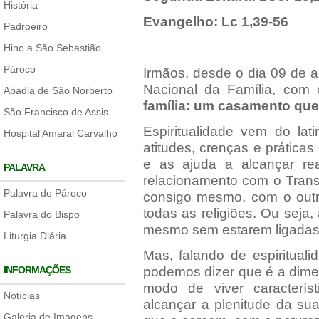
História
Evangelho: Lc 1,39-56
Padroeiro
Hino a São Sebastião
Pároco
Irmãos, desde o dia 09 de 
Nacional da Família, com 
Abadia de São Norberto
família: um casamento que
São Francisco de Assis
Espiritualidade vem do lat
Hospital Amaral Carvalho
atitudes, crenças e prática
e as ajuda a alcançar re
PALAVRA
relacionamento com o Tran
Palavra do Pároco
consigo mesmo, com o out
todas as religiões. Ou seja,
Palavra do Bispo
mesmo sem estarem ligadas a
Liturgia Diária
Mas, falando de espirituali
INFORMAÇÕES
podemos dizer que é a dim
modo de viver caracterís
Notícias
alcançar a plenitude da s
Galeria de Imagens