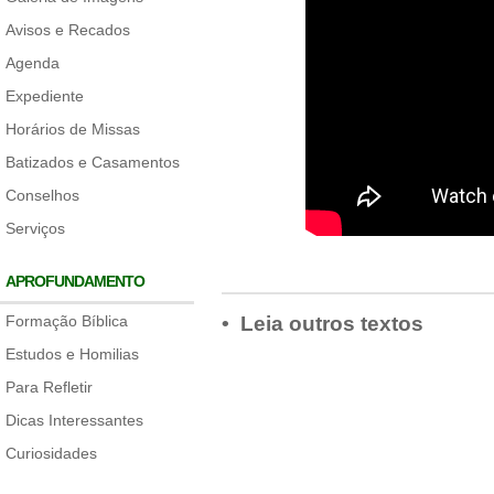
Avisos e Recados
Agenda
Expediente
Horários de Missas
Batizados e Casamentos
Conselhos
Serviços
APROFUNDAMENTO
Formação Bíblica
• Leia outros textos
Estudos e Homilias
Para Refletir
Dicas Interessantes
Curiosidades