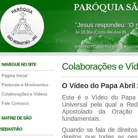
PARÓQUIA SÃ
"Jesus respondeu: 'O 
Jo 18,36a (Cristo Rei-Ano B)
A BOA NOTÍCIA SE FEZ SITE ★
DOM
Colaborações e Ví
NAVEGUE NO SITE
Página Inicial
O Vídeo do Papa Abril
Pastorais e Movimentos
Colaborações e Vídeos
Este é o Vídeo do Papa d
Fale Conosco
Universal pela qual a R
Apostolado da Oração 
fundamentais.
MATRIZ DE SÃO
Quando se fala de direito
SEBASTIÃO
direitos que todas as pe