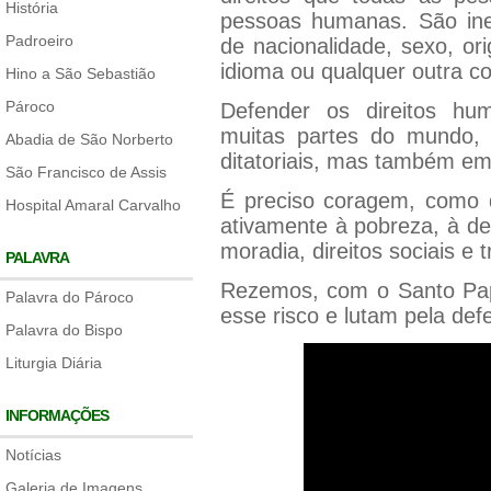
História
pessoas humanas. São ine
Padroeiro
de nacionalidade, sexo, ori
idioma ou qualquer outra c
Hino a São Sebastião
Pároco
Defender os direitos hu
muitas partes do mundo,
Abadia de São Norberto
ditatoriais, mas também e
São Francisco de Assis
É preciso coragem, como d
Hospital Amaral Carvalho
ativamente à pobreza, à des
moradia, direitos sociais e t
PALAVRA
Rezemos, com o Santo Pa
Palavra do Pároco
esse risco e lutam pela def
Palavra do Bispo
Liturgia Diária
INFORMAÇÕES
Notícias
Galeria de Imagens