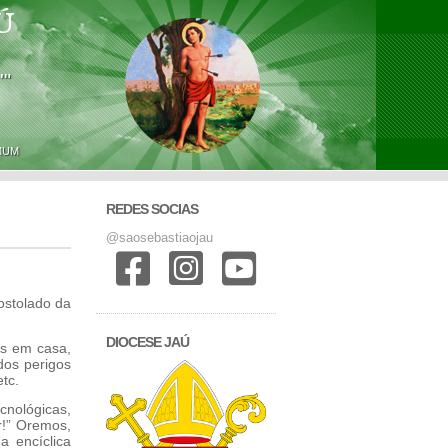
Ú
'"
MUM
REDES SOCIAS
@saosebastiaojau
ostolado da
DIOCESE JAÚ
bôs em casa,
dos perigos
tc.
ológicas,
!” Oremos,
 encíclica