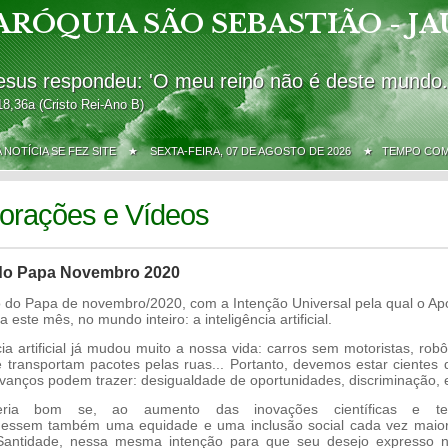
ARÓQUIA SÃO SEBASTIÃO - JA
esus respondeu: 'O meu reino não é deste mundo.
18,36a (Cristo Rei-Ano B)
A NOTÍCIA SE FEZ SITE ★
SEXTA-FEIRA, 07 DE AGOSTO DE 2026 ★ TEMPO CO
orações e Vídeos
do Papa Novembro 2020
o do Papa de novembro/2020, com a Intenção Universal pela qual o Ap
 este mês, no mundo inteiro: a inteligência artificial.
cia artificial já mudou muito a nossa vida: carros sem motoristas, ro
 transportam pacotes pelas ruas... Portanto, devemos estar cientes 
vanços podem trazer: desigualdade de oportunidades, discriminação, e
ria bom se, ao aumento das inovações científicas e tecn
dessem também uma equidade e uma inclusão social cada vez maior
antidade, nessa mesma intenção para que seu desejo expresso na