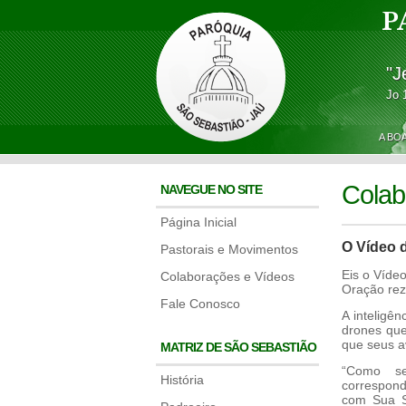
P
"J
Jo 
A BO
Colab
NAVEGUE NO SITE
Página Inicial
O Vídeo 
Pastorais e Movimentos
Eis o Víde
Colaborações e Vídeos
Oração reza
Fale Conosco
A inteligên
drones que
que seus a
MATRIZ DE SÃO SEBASTIÃO
“Como se
História
correspon
com Sua S