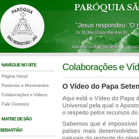
PARÓQUIA SÃ
"Jesus respondeu: 'O 
Jo 18,36a (Cristo Rei-Ano B)
A BOA NOTÍCIA SE FEZ SITE ★
QUINT
Colaborações e Ví
NAVEGUE NO SITE
Página Inicial
O Vídeo do Papa Sete
Pastorais e Movimentos
Colaborações e Vídeos
Aqui está o Vídeo do Papa 
Fale Conosco
Universal pela qual o Apost
o respeito pelos recursos do
MATRIZ DE SÃO
Sabemos que é impossível 
SEBASTIÃO
países mais desenvolvidos
naturais do restante do plane