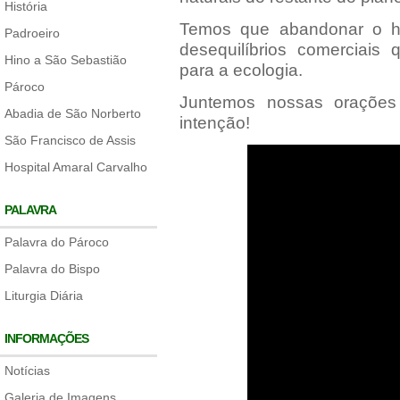
História
Temos que abandonar o h
Padroeiro
desequilíbrios comerciais
Hino a São Sebastião
para a ecologia.
Pároco
Juntemos nossas oraçõe
Abadia de São Norberto
intenção!
São Francisco de Assis
Hospital Amaral Carvalho
PALAVRA
Palavra do Pároco
Palavra do Bispo
Liturgia Diária
INFORMAÇÕES
Notícias
Galeria de Imagens