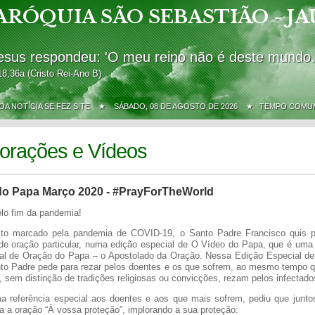
ARÓQUIA SÃO SEBASTIÃO - JA
esus respondeu: 'O meu reino não é deste mundo.
18,36a (Cristo Rei-Ano B)
BOA NOTÍCIA SE FEZ SITE ★
SÁBADO, 08 DE AGOSTO DE 2026 ★ TEMPO COMU
orações e Vídeos
do Papa Março 2020 - #PrayForTheWorld
o fim da pandemia!
to marcado pela pandemia de COVID-19, o Santo Padre Francisco quis pa
 oração particular, numa edição especial de O Vídeo do Papa, que é uma i
l de Oração do Papa – o Apostolado da Oração. Nessa Edição Especial d
to Padre pede para rezar pelos doentes e os que sofrem, ao mesmo tempo 
, sem distinção de tradições religiosas ou convicções, rezam pelos infectado
 referência especial aos doentes e aos que mais sofrem, pediu que junt
a a oração “À vossa proteção”, implorando a sua proteção: