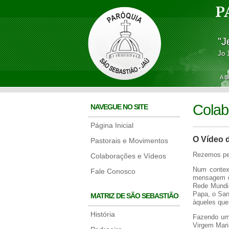
P
"J
Jo 
A 
Colab
NAVEGUE NO SITE
Página Inicial
O Vídeo 
Pastorais e Movimentos
Rezemos pel
Colaborações e Vídeos
Num contex
Fale Conosco
mensagem de
Rede Mundia
Papa, o San
MATRIZ DE SÃO SEBASTIÃO
àqueles que
História
Fazendo uma
Virgem Mari