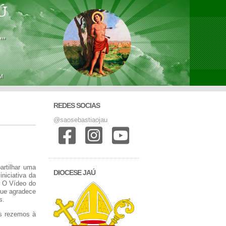
Ú
'"
M
REDES SOCIAS
@saosebastiaojau
rtilhar uma
DIOCESE JAÚ
niciativa da
e O Vídeo do
que agradece
s.
os rezemos à