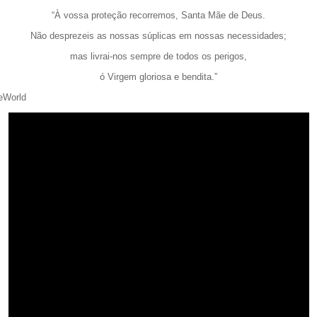
“À vossa proteção recorremos, Santa Mãe de Deus.
Não desprezeis as nossas súplicas em nossas necessidades;
mas livrai-nos sempre de todos os perigos,
ó Virgem gloriosa e bendita.”
eWorld