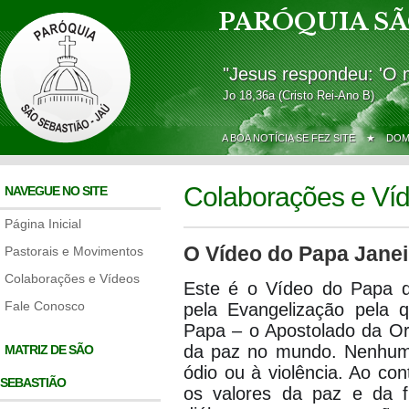
PARÓQUIA SÃ
"Jesus respondeu: 'O 
Jo 18,36a (Cristo Rei-Ano B)
A BOA NOTÍCIA SE FEZ SITE ★
DOM
Colaborações e Ví
NAVEGUE NO SITE
Página Inicial
O Vídeo do Papa Janei
Pastorais e Movimentos
Colaborações e Vídeos
Este é o Vídeo do Papa de
Fale Conosco
pela Evangelização pela
Papa – o Apostolado da O
da paz no mundo. Nenhuma
MATRIZ DE SÃO
ódio ou à violência. Ao co
SEBASTIÃO
os valores da paz e da f