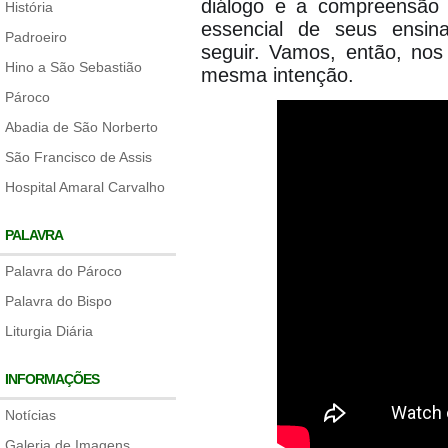
diálogo e a compreensão
História
essencial de seus ensi
Padroeiro
seguir. Vamos, então, nos
Hino a São Sebastião
mesma intenção.
Pároco
Abadia de São Norberto
São Francisco de Assis
Hospital Amaral Carvalho
PALAVRA
Palavra do Pároco
Palavra do Bispo
Liturgia Diária
INFORMAÇÕES
Notícias
Galeria de Imagens