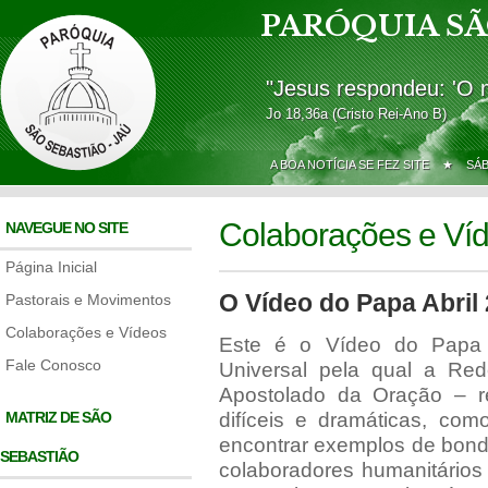
PARÓQUIA SÃ
"Jesus respondeu: 'O 
Jo 18,36a (Cristo Rei-Ano B)
A BOA NOTÍCIA SE FEZ SITE ★
SÁ
Colaborações e Ví
NAVEGUE NO SITE
Página Inicial
O Vídeo do Papa Abril
Pastorais e Movimentos
Colaborações e Vídeos
Este é o Vídeo do Papa d
Fale Conosco
Universal pela qual a R
Apostolado da Oração – r
MATRIZ DE SÃO
difíceis e dramáticas, c
encontrar exemplos de bond
SEBASTIÃO
colaboradores humanitários