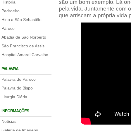
são um bom exemplo. Lá ond
História
pela vida. Juntamente com o
Padroeiro
que arriscam a própria vida p
Hino a São Sebastião
Pároco
Abadia de São Norberto
São Francisco de Assis
Hospital Amaral Carvalho
PALAVRA
Palavra do Pároco
Palavra do Bispo
Liturgia Diária
INFORMAÇÕES
Notícias
Galeria de Imagens