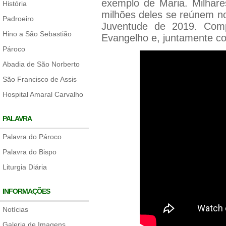
exemplo de Maria. Milhare
História
milhões deles se reúnem n
Padroeiro
Juventude de 2019. Comp
Hino a São Sebastião
Evangelho e, juntamente c
Pároco
Abadia de São Norberto
São Francisco de Assis
Hospital Amaral Carvalho
PALAVRA
Palavra do Pároco
Palavra do Bispo
Liturgia Diária
INFORMAÇÕES
Notícias
Galeria de Imagens