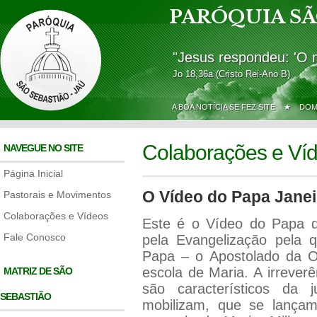
PARÓQUIA SÃ
"Jesus respondeu: 'O 
Jo 18,36a (Cristo Rei-Ano B)
A BOA NOTÍCIA SE FEZ SITE ★
DOM
Colaborações e Ví
NAVEGUE NO SITE
Página Inicial
O Vídeo do Papa Janei
Pastorais e Movimentos
Colaborações e Vídeos
Este é o Vídeo do Papa de
Fale Conosco
pela Evangelização pela
Papa – o Apostolado da O
escola de Maria. A irreve
MATRIZ DE SÃO
são característicos da
SEBASTIÃO
mobilizam, que se lança