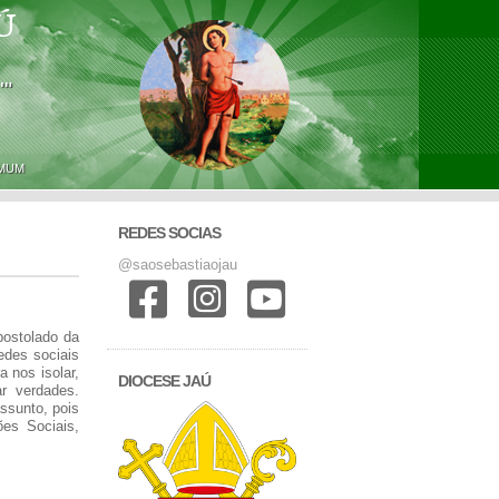
Ú
'"
OMUM
REDES SOCIAS
@saosebastiaojau
postolado da
edes sociais
 nos isolar,
DIOCESE JAÚ
r verdades.
ssunto, pois
es Sociais,