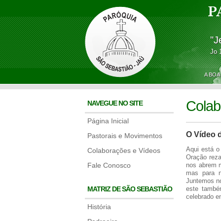
P
"J
Jo 
A BOA
Colab
NAVEGUE NO SITE
Página Inicial
O Vídeo 
Pastorais e Movimentos
Aqui está o
Colaborações e Vídeos
Oração reza
Fale Conosco
nos abrem m
mas para n
Juntemos no
MATRIZ DE SÃO SEBASTIÃO
este també
celebrado e
História