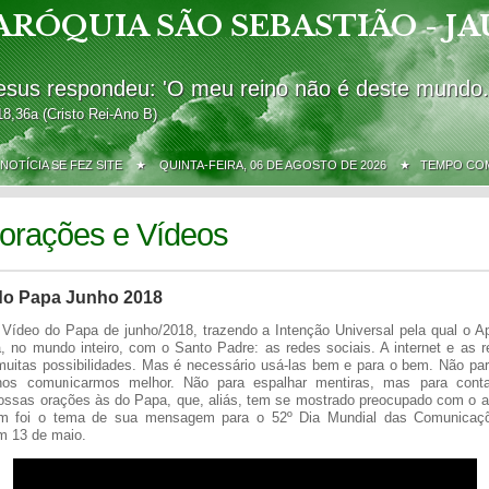
ARÓQUIA SÃO SEBASTIÃO - JA
esus respondeu: 'O meu reino não é deste mundo.
18,36a (Cristo Rei-Ano B)
 NOTÍCIA SE FEZ SITE ★
QUINTA-FEIRA, 06 DE AGOSTO DE 2026 ★ TEMPO C
orações e Vídeos
do Papa Junho 2018
 Vídeo do Papa de junho/2018, trazendo a Intenção Universal pela qual o A
, no mundo inteiro, com o Santo Padre: as redes sociais. A internet e as r
uitas possibilidades. Mas é necessário usá-las bem e para o bem. Não para
os comunicarmos melhor. Não para espalhar mentiras, mas para conta
ssas orações às do Papa, que, aliás, tem se mostrado preocupado com o a
m foi o tema de sua mensagem para o 52º Dia Mundial das Comunicaçõ
m 13 de maio.