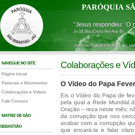
PARÓQUIA SÃ
"Jesus respondeu: 'O 
Jo 18,36a (Cristo Rei-Ano B)
A BOA NOTÍCIA SE FEZ SITE ★
SÁ
Colaborações e Ví
NAVEGUE NO SITE
Página Inicial
O Vídeo do Papa Fever
Pastorais e Movimentos
Colaborações e Vídeos
Eis o Vídeo do Papa de fev
Fale Conosco
pela qual a Rede Mundial 
Oração – reza neste mês: nã
MATRIZ DE SÃO
da corrupção que nos cerc
acabar com a corrupção qu
SEBASTIÃO
que encará-la e falar cla