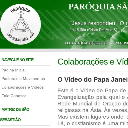
PARÓQUIA SÃ
"Jesus respondeu: 'O 
Jo 18,36a (Cristo Rei-Ano B)
A BOA NOTÍCIA SE FEZ SITE ★
SEGUND
Colaborações e Ví
NAVEGUE NO SITE
Página Inicial
O Vídeo do Papa Janei
Pastorais e Movimentos
Colaborações e Vídeos
Este é o Vídeo do Papa de j
Fale Conosco
Evangelização pela qual o
Rede Mundial de Oração do
MATRIZ DE SÃO
religiosas na Ásia. Às vezes
Mas existem lugares onde is
SEBASTIÃO
Lá, o cristianismo é uma min