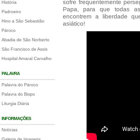
sofre frequentemente pers
História
Papa, para que todas as 
Padroeiro
encontrem a liberdade qu
Hino a São Sebastião
asiático!
Pároco
Abadia de São Norberto
São Francisco de Assis
Hospital Amaral Carvalho
PALAVRA
Palavra do Pároco
Palavra do Bispo
Liturgia Diária
INFORMAÇÕES
Notícias
Galeria de Imagens