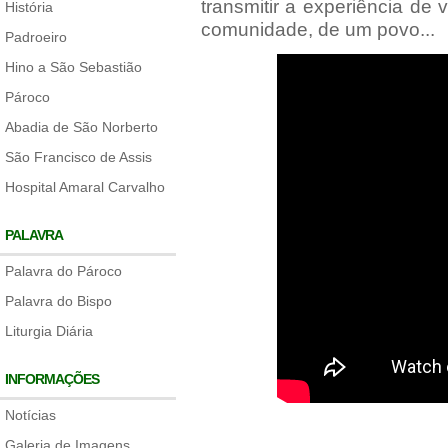
transmitir a experiência de 
História
comunidade, de um povo...
Padroeiro
Hino a São Sebastião
Pároco
Abadia de São Norberto
São Francisco de Assis
Hospital Amaral Carvalho
PALAVRA
Palavra do Pároco
Palavra do Bispo
Liturgia Diária
INFORMAÇÕES
Notícias
Galeria de Imagens