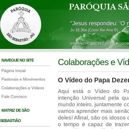
PARÓQUIA SÃ
"Jesus respondeu: 'O 
Jo 18,36a (Cristo Rei-Ano B)
A BOA NOTÍCIA SE FEZ SITE ★
DOM
Colaborações e Ví
NAVEGUE NO SITE
Página Inicial
O Vídeo do Papa Deze
Pastorais e Movimentos
Colaborações e Vídeos
Aqui está o Vídeo do Pa
Fale Conosco
intenção Universal pela q
mundo inteiro, juntamente 
MATRIZ DE SÃO
vamos aprender mais senão
deles! Afinal, são os idoso
SEBASTIÃO
o tempo é capaz de trazer