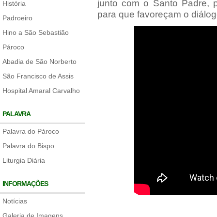
junto com o Santo Padre, p
História
para que favoreçam o diálo
Padroeiro
Hino a São Sebastião
Pároco
Abadia de São Norberto
São Francisco de Assis
Hospital Amaral Carvalho
PALAVRA
Palavra do Pároco
Palavra do Bispo
Liturgia Diária
INFORMAÇÕES
Notícias
Galeria de Imagens