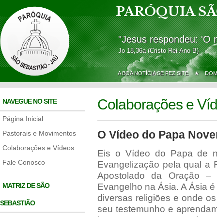
PARÓQUIA SÃ
"Jesus respondeu: 'O 
Jo 18,36a (Cristo Rei-Ano B)
A BOA NOTÍCIA SE FEZ SITE ★
DOM
Colaborações e Ví
NAVEGUE NO SITE
Página Inicial
O Vídeo do Papa Nov
Pastorais e Movimentos
Colaborações e Vídeos
Eis o Vídeo do Papa de n
Fale Conosco
Evangelização pela qual a
Apostolado da Oração – 
MATRIZ DE SÃO
Evangelho na Ásia. A Ásia 
diversas religiões e onde o
SEBASTIÃO
seu testemunho e aprendamo