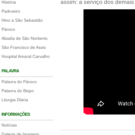
assim: a serviço dos demais 
História
Padroeiro
Hino a São Sebastião
Pároco
Abadia de São Norberto
São Francisco de Assis
Hospital Amaral Carvalho
PALAVRA
Palavra do Pároco
Palavra do Bispo
Liturgia Diária
INFORMAÇÕES
Notícias
Galeria de Imagens