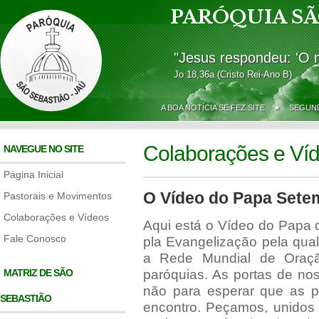
PARÓQUIA SÃ
"Jesus respondeu: 'O 
Jo 18,36a (Cristo Rei-Ano B)
A BOA NOTÍCIA SE FEZ SITE ★
SEGUND
Colaborações e Ví
NAVEGUE NO SITE
Página Inicial
O Vídeo do Papa Sete
Pastorais e Movimentos
Colaborações e Vídeos
Aqui está o Vídeo do Papa 
Fale Conosco
pla Evangelização pela qua
a Rede Mundial de Oraç
MATRIZ DE SÃO
paróquias. As portas de no
não para esperar que as 
SEBASTIÃO
encontro. Peçamos, unidos