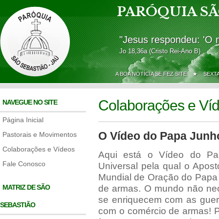
PARÓQUIA SÃ
"Jesus respondeu: 'O 
Jo 18,36a (Cristo Rei-Ano B)
A BOA NOTÍCIA SE FEZ SITE ★
SEXT
Colaborações e Ví
NAVEGUE NO SITE
Página Inicial
O Vídeo do Papa Junh
Pastorais e Movimentos
Colaborações e Vídeos
Aqui está o Vídeo do Pa
Fale Conosco
Universal pela qual o Apos
Mundial de Oração do Papa 
MATRIZ DE SÃO
de armas. O mundo não nec
se enriquecem com as guer
SEBASTIÃO
com o comércio de armas! P