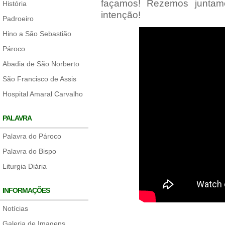
façamos! Rezemos juntam
História
intenção!
Padroeiro
Hino a São Sebastião
Pároco
Abadia de São Norberto
São Francisco de Assis
Hospital Amaral Carvalho
PALAVRA
Palavra do Pároco
Palavra do Bispo
Liturgia Diária
INFORMAÇÕES
Notícias
Galeria de Imagens