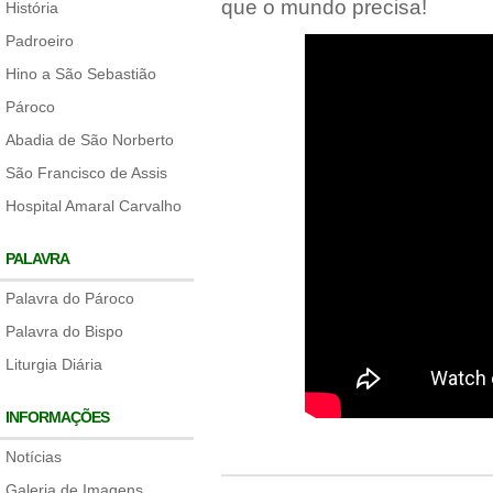
que o mundo precisa!
História
Padroeiro
Hino a São Sebastião
Pároco
Abadia de São Norberto
São Francisco de Assis
Hospital Amaral Carvalho
PALAVRA
Palavra do Pároco
Palavra do Bispo
Liturgia Diária
INFORMAÇÕES
Notícias
Galeria de Imagens