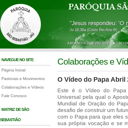
PARÓQUIA SÃ
"Jesus respondeu: 'O 
Jo 18,36a (Cristo Rei-Ano B)
A BOA NOTÍCIA SE FEZ SITE ★
SEXT
Colaborações e Ví
NAVEGUE NO SITE
Página Inicial
O Vídeo do Papa Abril
Pastorais e Movimentos
Colaborações e Vídeos
Este é o Vídeo do Papa d
Fale Conosco
Universal pela qual o Apos
Mundial de Oração do Papa
MATRIZ DE SÃO
desafio de construir um futu
com o Papa para que eles 
SEBASTIÃO
sua própria vocação e se 