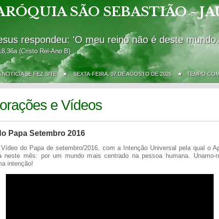
ARÓQUIA SÃO SEBASTIÃO - JA
esus respondeu: 'O meu reino não é deste mundo.
18,36a (Cristo Rei-Ano B)
A NOTÍCIA SE FEZ SITE ★
SEXTA-FEIRA, 07 DE AGOSTO DE 2026 ★ TEMPO CO
orações e Vídeos
do Papa Setembro 2016
 Vídeo do Papa de setembro/2016, com a Intenção Universal pela qual o A
a neste mês: por um mundo mais centrado na pessoa humana. Unamo-
a intenção!