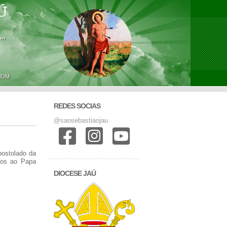
Ú
'"
MUM
REDES SOCIAS
@saosebastiaojau
postolado da
nos ao Papa
DIOCESE JAÚ