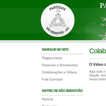
P
"J
Jo 
A BO
Colab
NAVEGUE NO SITE
Página Inicial
O Vídeo 
Pastorais e Movimentos
Aqui está o
Colaborações e Vídeos
Oração rez
Fale Conosco
nessa mesm
MATRIZ DE SÃO SEBASTIÃO
História