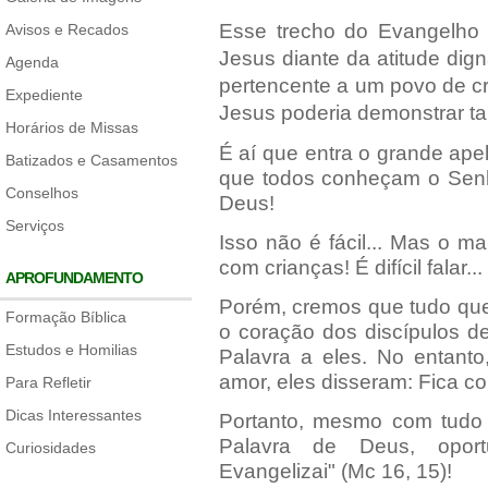
Esse trecho do Evangelho
Avisos e Recados
Jesus diante da atitude di
Agenda
pertencente a um povo de c
Expediente
Jesus poderia demonstrar t
Horários de Missas
É aí que entra o grande ape
Batizados e Casamentos
que todos conheçam o Senh
Conselhos
Deus!
Serviços
Isso não é fácil... Mas o ma
com crianças! É difícil falar..
APROFUNDAMENTO
Porém, cremos que tudo que
Formação Bíblica
o coração dos discípulos d
Estudos e Homilias
Palavra a eles. No entan
amor, eles disseram: Fica c
Para Refletir
Dicas Interessantes
Portanto, mesmo com tudo 
Palavra de Deus, oport
Curiosidades
Evangelizai" (Mc 16, 15)!