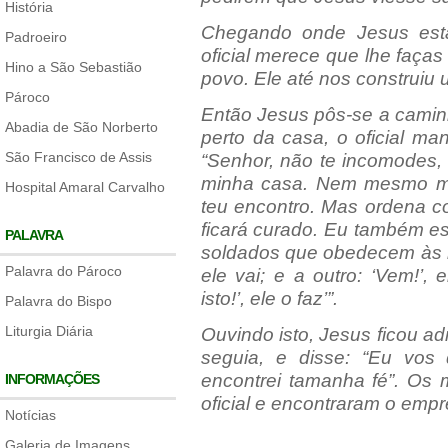
História
Chegando onde Jesus estav
Padroeiro
oficial merece que lhe faças
Hino a São Sebastião
povo. Ele até nos construiu
Pároco
Então Jesus pôs-se a camin
Abadia de São Norberto
perto da casa, o oficial m
São Francisco de Assis
“Senhor, não te incomodes,
minha casa. Nem mesmo me
Hospital Amaral Carvalho
teu encontro. Mas ordena c
ficará curado. Eu também e
PALAVRA
soldados que obedecem às m
Palavra do Pároco
ele vai; e a outro: ‘Vem!’
isto!’, ele o faz’”.
Palavra do Bispo
Liturgia Diária
Ouvindo isto, Jesus ficou ad
seguia, e disse: “Eu vo
encontrei tamanha fé”. Os 
INFORMAÇÕES
oficial e encontraram o emp
Notícias
Galeria de Imagens