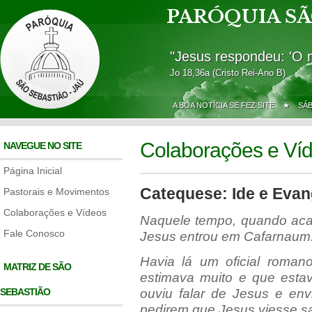
PARÓQUIA SÃ
"Jesus respondeu: 'O 
Jo 18,36a (Cristo Rei-Ano B)
A BOA NOTÍCIA SE FEZ SITE ★
SÁ
Colaborações e Ví
NAVEGUE NO SITE
Página Inicial
Catequese: Ide e Evan
Pastorais e Movimentos
Colaborações e Vídeos
Naquele tempo, quando acab
Fale Conosco
Jesus entrou em Cafarnaum
Havia lá um oficial roma
MATRIZ DE SÃO
estimava muito e que estav
SEBASTIÃO
ouviu falar de Jesus e env
pedirem que Jesus viesse s