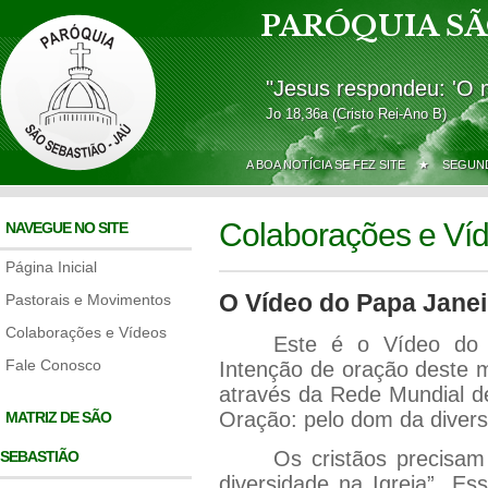
PARÓQUIA SÃ
"Jesus respondeu: 'O 
Jo 18,36a (Cristo Rei-Ano B)
A BOA NOTÍCIA SE FEZ SITE ★
SEGUND
Colaborações e Ví
NAVEGUE NO SITE
Página Inicial
O Vídeo do Papa Janei
Pastorais e Movimentos
Colaborações e Vídeos
Este é o Vídeo do 
Fale Conosco
Intenção de oração deste m
através da Rede Mundial d
Oração: pelo dom da divers
MATRIZ DE SÃO
Os cristãos precisa
SEBASTIÃO
diversidade na Igreja”. E