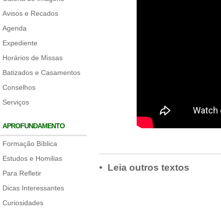
Avisos e Recados
Agenda
Expediente
Horários de Missas
Batizados e Casamentos
Conselhos
Serviços
APROFUNDAMENTO
Formação Bíblica
Estudos e Homilias
• Leia outros textos
Para Refletir
Dicas Interessantes
Curiosidades