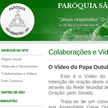
PARÓQUIA SÃ
"Jesus respondeu: 'O 
Jo 18,36a (Cristo Rei-Ano B)
A BOA NOTÍCIA SE FEZ SITE ★
SÁ
Colaborações e Ví
NAVEGUE NO SITE
Página Inicial
O Vídeo do Papa Outu
Pastorais e Movimentos
Colaborações e Vídeos
Este é o Vídeo do 
Fale Conosco
Intenção de oração deste m
através da Rede Mundial d
Oração: pelo Sínodo.
MATRIZ DE SÃO
Trata-se de um convi
SEBASTIÃO
sua Assembleia Geral Or