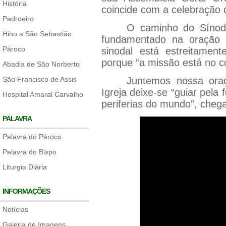
História
coincide com a celebração 
Padroeiro
O caminho do Sínodo
Hino a São Sebastião
fundamentado na oração 
Pároco
sinodal está estreitament
porque “a missão está no co
Abadia de São Norberto
São Francisco de Assis
Juntemos nossa ora
Igreja deixe-se “guiar pela
Hospital Amaral Carvalho
periferias do mundo”, cheg
PALAVRA
Palavra do Pároco
Palavra do Bispo
Liturgia Diária
INFORMAÇÕES
Notícias
Galeria de Imagens