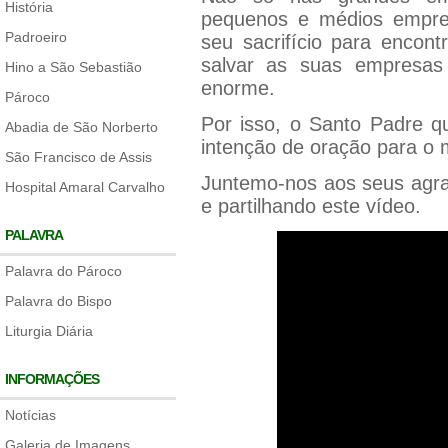
História
pequenos e médios empres
Padroeiro
seu sacrifício para encont
salvar as suas empresas
Hino a São Sebastião
enorme.
Pároco
Por isso, o Santo Padre qu
Abadia de São Norberto
intenção de oração para o 
São Francisco de Assis
Juntemo-nos aos seus agra
Hospital Amaral Carvalho
e partilhando este vídeo.
PALAVRA
Palavra do Pároco
Palavra do Bispo
Liturgia Diária
INFORMAÇÕES
Notícias
Galeria de Imagens