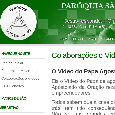
PARÓQUIA SÃ
"Jesus respondeu: 'O 
Jo 18,36a (Cristo Rei-Ano B)
A BOA NOTÍCIA SE FEZ SITE ★
QUINT
Colaborações e Ví
NAVEGUE NO SITE
Página Inicial
O Vídeo do Papa Agos
Pastorais e Movimentos
Colaborações e Vídeos
Eis o Vídeo do Papa de ago
Fale Conosco
Apostolado da Oração rez
empreendedores.
MATRIZ DE SÃO
Todos sabem que a crise da
trás, tem tido consequên
SEBASTIÃO
Não só nas grandes em