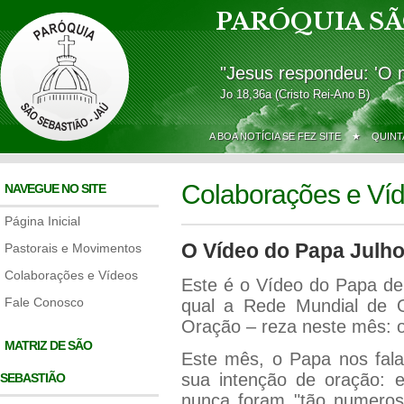
PARÓQUIA SÃ
"Jesus respondeu: 'O 
Jo 18,36a (Cristo Rei-Ano B)
A BOA NOTÍCIA SE FEZ SITE ★
QUINT
Colaborações e Ví
NAVEGUE NO SITE
Página Inicial
O Vídeo do Papa Julh
Pastorais e Movimentos
Colaborações e Vídeos
Este é o Vídeo do Papa de 
Fale Conosco
qual a Rede Mundial de 
Oração – reza neste mês: o
MATRIZ DE SÃO
Este mês, o Papa nos fala
sua intenção de oração: 
SEBASTIÃO
nunca foram "tão numeros