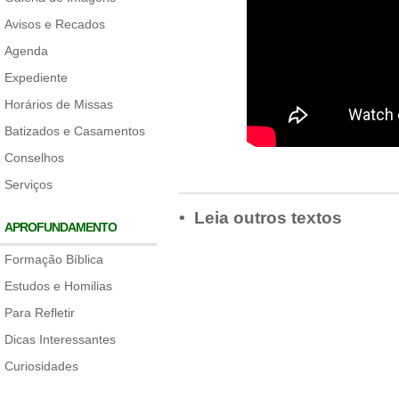
Avisos e Recados
Agenda
Expediente
Horários de Missas
Batizados e Casamentos
Conselhos
Serviços
• Leia outros textos
APROFUNDAMENTO
Formação Bíblica
Estudos e Homilias
Para Refletir
Dicas Interessantes
Curiosidades