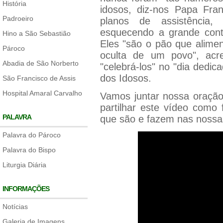
História
idosos, diz-nos Papa Fran
Padroeiro
planos de assistência,
esquecendo a grande cont
Hino a São Sebastião
Eles "são o pão que alimen
Pároco
oculta de um povo", acr
Abadia de São Norberto
"celebrá-los" no "dia dedic
dos Idosos.
São Francisco de Assis
Hospital Amaral Carvalho
Vamos juntar nossa oração
partilhar este vídeo como
PALAVRA
que são e fazem nas nossas
Palavra do Pároco
Palavra do Bispo
Liturgia Diária
INFORMAÇÕES
Notícias
Galeria de Imagens