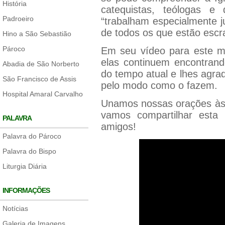
História
catequistas, teólogas e 
Padroeiro
“trabalham especialmente j
de todos os que estão escra
Hino a São Sebastião
Pároco
Em seu vídeo para este m
elas continuem encontrand
Abadia de São Norberto
do tempo atual e lhes agra
São Francisco de Assis
pelo modo como o fazem.
Hospital Amaral Carvalho
Unamos nossas orações às 
vamos compartilhar esta
PALAVRA
amigos!
Palavra do Pároco
Palavra do Bispo
Liturgia Diária
INFORMAÇÕES
Notícias
Galeria de Imagens