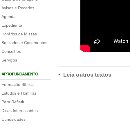
Avisos e Recados
Agenda
Expediente
Horários de Missas
Batizados e Casamentos
Conselhos
Serviços
APROFUNDAMENTO
• Leia outros textos
Formação Bíblica
Estudos e Homilias
Para Refletir
Dicas Interessantes
Curiosidades