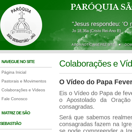
PARÓQUIA SÃ
"Jesus respondeu: 'O 
Jo 18,36a (Cristo Rei-Ano B)
A BOA NOTÍCIA SE FEZ SITE ★
DOM
Colaborações e Ví
NAVEGUE NO SITE
Página Inicial
O Vídeo do Papa Fever
Pastorais e Movimentos
Colaborações e Vídeos
Eis o Vídeo do Papa de fev
Fale Conosco
o Apostolado da Oração 
consagradas.
MATRIZ DE SÃO
Será que sabemos realment
consagradas fazem na Igre
SEBASTIÃO
se pode compreender a Igr