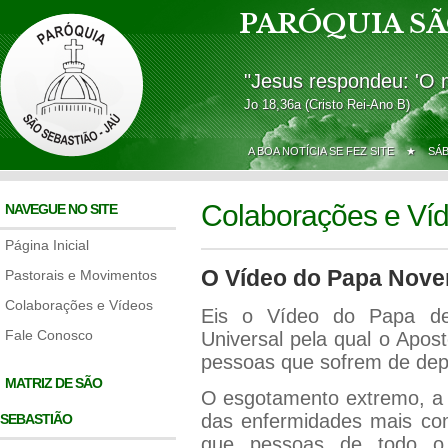
PARÓQUIA SÃ
"Jesus respondeu: 'O 
Jo 18,36a (Cristo Rei-Ano B)
A BOA NOTÍCIA SE FEZ SITE ★
SÁ
Colaborações e Ví
NAVEGUE NO SITE
Página Inicial
O Vídeo do Papa Nov
Pastorais e Movimentos
Colaborações e Vídeos
Eis o Vídeo do Papa de
Fale Conosco
Universal pela qual o Apos
pessoas que sofrem de dep
MATRIZ DE SÃO
O esgotamento extremo, a 
das enfermidades mais co
SEBASTIÃO
que pessoas de todo o