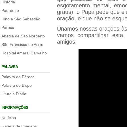
História
esgotamento mental, emoci
Padroeiro
graus), o Papa pede que e
oração, e que não se esqu
Hino a São Sebastião
Pároco
Unamos nossas orações às 
vamos compartilhar esta
Abadia de São Norberto
amigos!
São Francisco de Assis
Hospital Amaral Carvalho
PALAVRA
Palavra do Pároco
Palavra do Bispo
Liturgia Diária
INFORMAÇÕES
Notícias
Galeria de Imagens