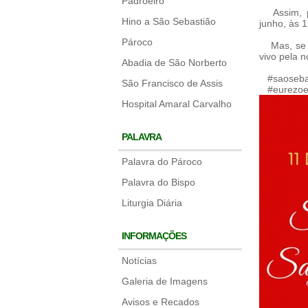
Padroeiro
Assim, pa
Hino a São Sebastião
junho, às 
Pároco
Mas, se vo
vivo pela 
Abadia de São Norberto
#saosebas
São Francisco de Assis
#eurezoe
Hospital Amaral Carvalho
PALAVRA
Palavra do Pároco
Palavra do Bispo
Liturgia Diária
INFORMAÇÕES
Notícias
Galeria de Imagens
Avisos e Recados