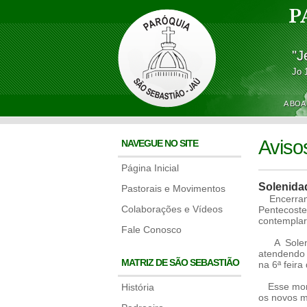
P
"J
Jo 
A BOA
Aviso
NAVEGUE NO SITE
Página Inicial
Solenida
Pastorais e Movimentos
Encerrand
Colaborações e Vídeos
Pentecost
contemplar
Fale Conosco
A Solenid
atendendo 
MATRIZ DE SÃO SEBASTIÃO
na 6ª feir
Esse momen
História
os novos m