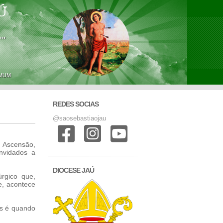
Ú
'"
OMUM
REDES SOCIAS
@saosebastiaojau
 Ascensão,
nvidados a
DIOCESE JAÚ
rgico que,
e, acontece
is é quando