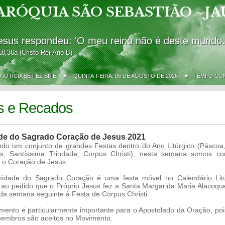
ARÓQUIA SÃO SEBASTIÃO - JA
esus respondeu: 'O meu reino não é deste mundo.
18,36a (Cristo Rei-Ano B)
 NOTÍCIA SE FEZ SITE ★
QUINTA-FEIRA, 06 DE AGOSTO DE 2026 ★ TEMPO C
s e Recados
de do Sagrado Coração de Jesus 2021
o um conjunto de grandes Festas dentro do Ano Litúrgico (Páscoa,
es, Santíssima Trindade, Corpus Christi), nesta semana somos co
 o Coração de Jesus.
ade do Sagrado Coração é uma festa móvel no Calendário Litú
ao pedido que o Próprio Jesus fez a Santa Margarida Maria Alacoqu
a da semana seguinte à Festa de Corpus Christi.
to é particularmente importante para o Apostolado da Oração, po
embros são aceitos no Movimento.