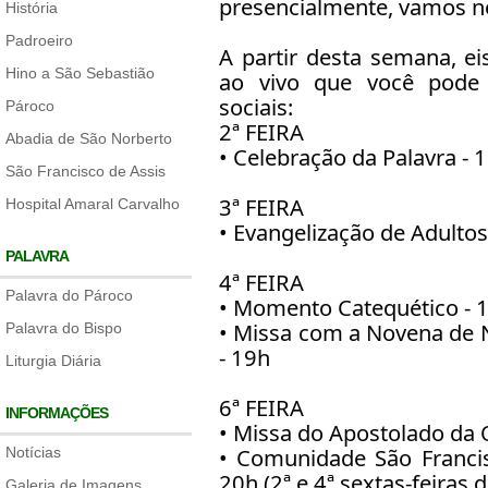
presencialmente, vamos n
História
Padroeiro
A partir desta semana, e
Hino a São Sebastião
ao vivo que você pode
sociais:
Pároco
2ª FEIRA
Abadia de São Norberto
• Celebração da Palavra - 
São Francisco de Assis
3ª FEIRA
Hospital Amaral Carvalho
• Evangelização de Adulto
PALAVRA
4ª FEIRA
Palavra do Pároco
• Momento Catequético - 
• Missa com a Novena de 
Palavra do Bispo
- 19h
Liturgia Diária
6ª FEIRA
INFORMAÇÕES
• Missa do Apostolado da O
• Comunidade São Franci
Notícias
20h (2ª e 4ª sextas-feiras 
Galeria de Imagens