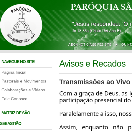
PARÓQUIA SÃ
"Jesus respondeu: 'O 
Jo 18,36a (Cristo Rei-Ano B)
A BOA NOTÍCIA SE FEZ SITE ★
QUINT
Avisos e Recados
NAVEGUE NO SITE
Página Inicial
Transmissões ao Vivo a
Pastorais e Movimentos
Colaborações e Vídeos
Com a graça de Deus, as i
participação presencial do
Fale Conosco
Paralelamente a isso, nossas
MATRIZ DE SÃO
SEBASTIÃO
Assim, enquanto não p