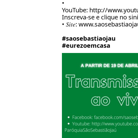
•
YouTube:
http://www.yout
Inscreva-se e clique no sin
• 𝑆𝑖𝑡𝑒:
www.saosebastiaoja
#saosebastiaojau
#eurezoemcasa