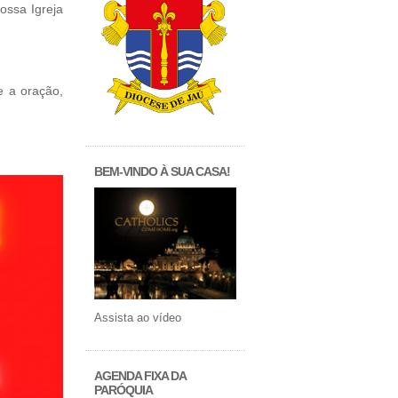
ossa Igreja
e a oração,
BEM-VINDO À SUA CASA!
Assista ao vídeo
AGENDA FIXA DA
PARÓQUIA