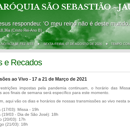
ARÓQUIA SÃO SEBASTIÃO - JA
esus respondeu: 'O meu reino não é deste mundo.
18,36a (Cristo Rei-Ano B)
A NOTÍCIA SE FEZ SITE ★
SEXTA-FEIRA, 07 DE AGOSTO DE 2026 ★ TEMPO CO
s e Recados
sões ao Vivo - 17 a 21 de Março de 2021
estrições impostas pela pandemia continuam, o horário das Miss
as aos finais de semana será específico para este momento.
m, aqui vão os dias e horários de nossas transmissões ao vivo nesta 
a (17/03): Missa - 19h
ra (19/03 - Dia de São José): 18h
 (20/03): 17h
o (21/03): 18h