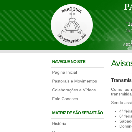
P
"J
Jo 
A BO
Aviso
NAVEGUE NO SITE
Página Inicial
Transmis
Pastorais e Movimentos
Como as r
Colaborações e Vídeos
transmitid
Fale Conosco
Sendo assi
4ª feir
MATRIZ DE SÃO SEBASTIÃO
6ª fei
Sábado
História
Doming