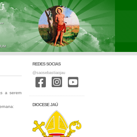
Ú
'"
MUM
REDES SOCIAS
@saosebastiaojau
as a serem
DIOCESE JAÚ
semana: