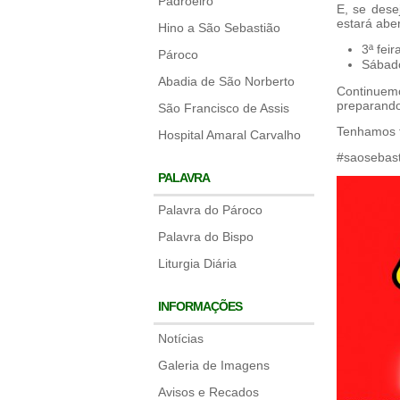
Padroeiro
E, se dese
estará aber
Hino a São Sebastião
3ª feir
Pároco
Sábado
Abadia de São Norberto
Continuemo
preparand
São Francisco de Assis
Tenhamos 
Hospital Amaral Carvalho
#saosebast
PALAVRA
Palavra do Pároco
Palavra do Bispo
Liturgia Diária
INFORMAÇÕES
Notícias
Galeria de Imagens
Avisos e Recados