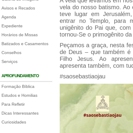
A vela que levamos em nos
vela do nosso batismo. A
Avisos e Recados
teve lugar em Jerusalém
Agenda
entrar no Templo, para m
Expediente
unigênito do Pai que, co
tornou-Se o primogênito da
Horários de Missas
Batizados e Casamentos
Peçamos a graça, nesta fes
de Deus – que também é 
Conselhos
Filho Jesus. Ao aprese
Serviços
apresenta também, com tu
#saosebastiaojau
APROFUNDAMENTO
Formação Bíblica
Estudos e Homilias
Para Refletir
Dicas Interessantes
Curiosidades