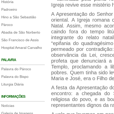
História
Igreja revive esse mistério 
Padroeiro
A Apresentação do Senhor 
Hino a São Sebastião
oriental. A Igreja romana 
Pároco
Natal. Assim, mesmo acon
caindo fora do tempo litú
Abadia de São Norberto
integrante do relato nat
São Francisco de Assis
“epifania do quadragési
Hospital Amaral Carvalho
permeado por contradição
observância da Lei, cres
PALAVRA
profeta que denunciará a
Templo, proclamando a l
Palavra do Pároco
pobres. Quem tinha sido le
Palavra do Bispo
Maria e José, era o Filho d
Liturgia Diária
A festa da Apresentação 
encontro: a chegada do 
INFORMAÇÕES
religiosa do povo, e as bo
representantes dignos da ra
Notícias
Galeria de Imagens