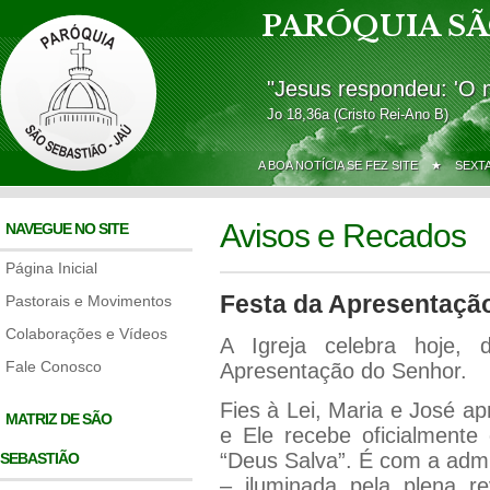
PARÓQUIA SÃ
"Jesus respondeu: 'O 
Jo 18,36a (Cristo Rei-Ano B)
A BOA NOTÍCIA SE FEZ SITE ★
SEXT
Avisos e Recados
NAVEGUE NO SITE
Página Inicial
Festa da Apresentaçã
Pastorais e Movimentos
Colaborações e Vídeos
A Igreja celebra hoje, 
Fale Conosco
Apresentação do Senhor.
Fies à Lei, Maria e José a
MATRIZ DE SÃO
e Ele recebe oficialmente
“Deus Salva”. É com a adm
SEBASTIÃO
– iluminada pela plena r