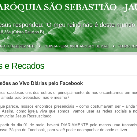
ARÓQUIA SÃO SEBASTIÃO - JA
esus respondeu: 'O meu reino não é deste mundo.
18,36a (Cristo Rei-Ano B)
 NOTÍCIA SE FEZ SITE ★
QUINTA-FEIRA, 06 DE AGOSTO DE 2026 ★ TEMPO C
s e Recados
sões ao Vivo Diárias pelo Facebook
os saudosos uns dos outros e, principalmente, de nos encontrarmos em n
a amada São Sebastião, não é mesmo?
ue parece, nossos encontros presenciais – como costumavam ser – ainda
. Assim, como igreja viva que somos, vamos usar as redes sociais a no
 anunciar Jesus Ressuscitado!
a partir do dia 01 de maio, haverá DIARIAMENTE pelo menos uma transmis
nossa Página do Facebook, para você poder acompanhar de onde estiver.