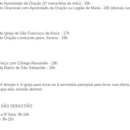
o Apostolado da Oração (1ª sexta-feira do mês) - 19h
o Oracional com Apostolado da Oração ou Legião de Maria - 20h (demais sex
a Igreja de São Francisco de Assis - 17h
de Oração conduzido pelos Jovens - 19h
Terço com Cônego Alexandre - 18h
a Matriz de São Sebastião - 19h
 desejar ir à igreja para rezar ou à secretaria paroquial para levar sua oferta
 que elas estarão abertas:
E SÃO SEBASTIÃO
 a 6ª feira: 8h-14h
: 8h-11h