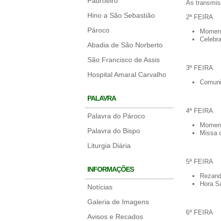
Padroeiro
As transmis
Hino a São Sebastião
2ª FEIRA
Pároco
Moment
Celebra
Abadia de São Norberto
São Francisco de Assis
3ª FEIRA
Hospital Amaral Carvalho
Comuni
PALAVRA
4ª FEIRA
Palavra do Pároco
Moment
Palavra do Bispo
Missa 
Liturgia Diária
5ª FEIRA
INFORMAÇÕES
Rezand
Hora S
Notícias
Galeria de Imagens
6ª FEIRA
Avisos e Recados