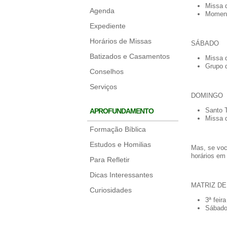
Missa d
Agenda
Moment
Expediente
Horários de Missas
SÁBADO
Batizados e Casamentos
Missa d
Grupo 
Conselhos
Serviços
DOMINGO
Santo 
APROFUNDAMENTO
Missa d
Formação Bíblica
Estudos e Homilias
Mas, se você
horários em
Para Refletir
Dicas Interessantes
MATRIZ D
Curiosidades
3ª feira
Sábado