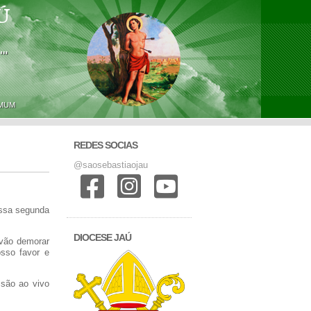
Ú
'"
OMUM
REDES SOCIAS
@saosebastiaojau
ossa segunda
DIOCESE JAÚ
 vão demorar
sso favor e
são ao vivo