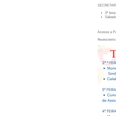
SECRETAR
3ª feir
Sábado
Acesse a P
#eurezoemc