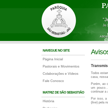
P
"J
Jo 
A BOA
Aviso
NAVEGUE NO SITE
Página Inicial
Transmis
Pastorais e Movimentos
Todos estam
Colaborações e Vídeos
casa, noss
Fale Conosco
Porém, ao q
um pouco..
continuar a
MATRIZ DE SÃO SEBASTIÃO
Por isso, 
História
(
live
) pela 