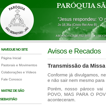
PARÓQUIA SÃ
"Jesus respondeu: 'O 
Jo 18,36a (Cristo Rei-Ano B)
A BOA NOTÍCIA SE FEZ SITE ★
SEXT
Avisos e Recados
NAVEGUE NO SITE
Página Inicial
Transmissão da Missa
Pastorais e Movimentos
Colaborações e Vídeos
Conforme já divulgamos, n
Fale Conosco
e não sair nem mesmo para p
Porém, nosso pároco vai
MATRIZ DE SÃO
POVO, MAS PARA O POVO 
SEBASTIÃO
aconteceram.