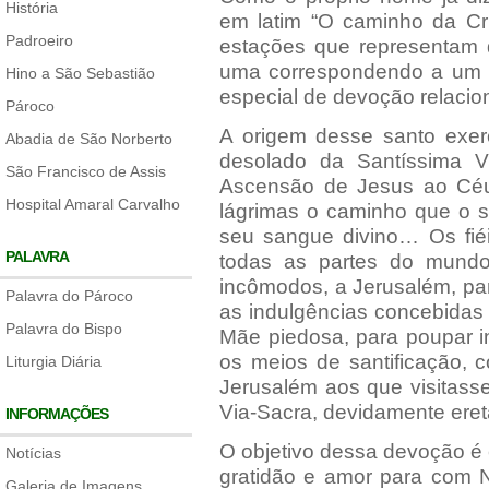
História
em latim “O caminho da Cr
Padroeiro
estações que representam 
uma correspondendo a um a
Hino a São Sebastião
especial de devoção relacio
Pároco
A origem desse santo exer
Abadia de São Norberto
desolado da Santíssima 
São Francisco de Assis
Ascensão de Jesus ao Céu,
Hospital Amaral Carvalho
lágrimas o caminho que o s
seu sangue divino… Os fié
PALAVRA
todas as partes do mundo 
incômodos, a Jerusalém, pa
Palavra do Pároco
as indulgências concebidas 
Palavra do Bispo
Mãe piedosa, para poupar in
os meios de santificação,
Liturgia Diária
Jerusalém aos que visitass
Via-Sacra, devidamente eret
INFORMAÇÕES
O objetivo dessa devoção é 
Notícias
gratidão e amor para com N
Galeria de Imagens