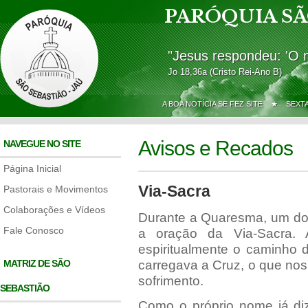
PARÓQUIA SÃ
"Jesus respondeu: 'O 
Jo 18,36a (Cristo Rei-Ano B)
A BOA NOTÍCIA SE FEZ SITE ★
SEXT
Avisos e Recados
NAVEGUE NO SITE
Página Inicial
Via-Sacra
Pastorais e Movimentos
Colaborações e Vídeos
Durante a Quaresma, um dos
Fale Conosco
a oração da Via-Sacra. 
espiritualmente o caminho 
MATRIZ DE SÃO
carregava a Cruz, o que nos 
sofrimento.
SEBASTIÃO
Como o próprio nome já diz,