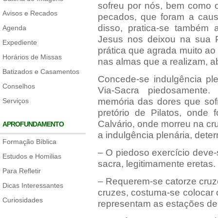
sofreu por nós, bem como o
Avisos e Recados
pecados, que foram a caus
disso, pratica-se também a
Agenda
Jesus nos deixou na sua 
Expediente
prática que agrada muito a
Horários de Missas
nas almas que a realizam, a
Batizados e Casamentos
Concede-se indulgência plen
Conselhos
Via-Sacra piedosamente. 
memória das dores que sof
Serviços
pretório de Pilatos, onde
Calvário, onde morreu na cr
APROFUNDAMENTO
a indulgência plenária, dete
Formação Bíblica
– O piedoso exercício deve-s
Estudos e Homilias
sacra, legitimamente eretas.
Para Refletir
– Requerem-se catorze cruzes
Dicas Interessantes
cruzes, costuma-se colocar
Curiosidades
representam as estações de