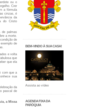
erdote ou o
ngelho. Crer
ém a fórmula
as cinzas, é
ervância da
 do Cristo
a de palmas
bre a morte.
 condição de
a exemplo de
BEM-VINDO À SUA CASA!
as.
ados e volta
fabulosa que
ceber que ela
az com que a
conhece sua
Assista ao vídeo
elebração da
io pascal de
AGENDA FIXA DA
ia, a Missa
PARÓQUIA