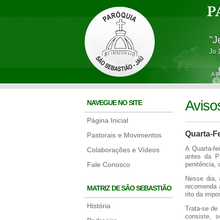
P
"J
Jo 
A 
Aviso
NAVEGUE NO SITE
Página Inicial
Quarta-Fe
Pastorais e Movimentos
A Quarta-fe
Colaborações e Vídeos
antes da P
Fale Conosco
penitência,
Nesse dia, 
recomenda a
MATRIZ DE SÃO SEBASTIÃO
rito da impo
História
Trata-se de
consiste, 