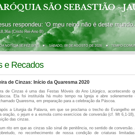
ARÓQUIA SÃO SEBASTIÃO - JA
esus respondeu: 'O meu reino não é deste mundo.
18,36a (Cristo Rei-Ano B)
BOA NOTÍCIA SE FEZ SITE ★
SÁBADO, 08 DE AGOSTO DE 2026 ★ TEMPO COMU
s e Recados
ira de Cinzas: Início da Quaresma 2020
ira de Cinzas é uma das Festas Móveis do Ano Litúrgico, acontecendo q
áscoa. Ela foi instituída há muito tempo na Igreja e abre solenemente
 chamado Quaresma, em preparação para a celebração da Páscoa.
após a Liturgia da Palavra, em que se proclama o trecho do Evangelho e
 oração, o jejum e a esmola como exercícios de conversão (cf. Mt 6,1-18), 
sição das cinzas.
 um rito em que as cinzas são sinal de penitência, no sentido de conversão.
sobretudo, no reconhecimento de nossa condição de criaturas limitadas