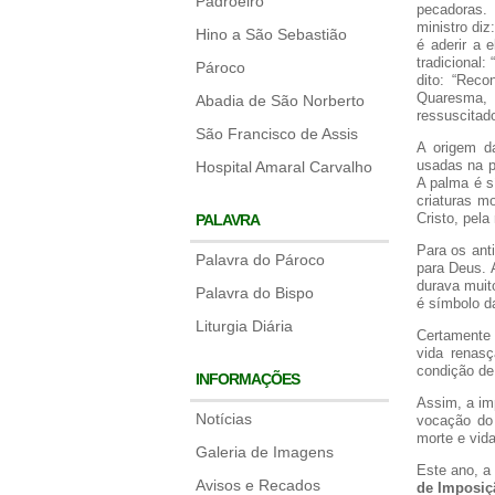
Padroeiro
pecadoras.
ministro di
Hino a São Sebastião
é aderir a 
tradicional
Pároco
dito: “Rec
Quaresma,
Abadia de São Norberto
ressuscitado
São Francisco de Assis
A origem d
usadas na p
Hospital Amaral Carvalho
A palma é s
criaturas m
Cristo, pel
PALAVRA
Para os ant
Palavra do Pároco
para Deus. 
durava muito
Palavra do Bispo
é símbolo da
Liturgia Diária
Certamente 
vida renas
condição de 
INFORMAÇÕES
Assim, a im
Notícias
vocação do 
morte e vida
Galeria de Imagens
Este ano, a
Avisos e Recados
de Imposiçã