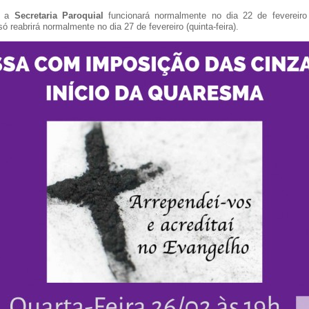
: a
Secretaria Paroquial
funcionará normalmente no dia 22 de fevereiro
só reabrirá normalmente no dia 27 de fevereiro (quinta-feira).