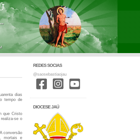
Ú
'"
M
REDES SOCIAS
@saosebastiaojau
uarenta dias
 o tempo de
DIOCESE JAÚ
m que Cristo
realiza-se o
 A conversão
, mortais e