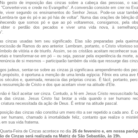
 No gesto de imposição das cinzas sobre a cabeça das pessoas, o sac
z: “Convertei-vos e crede no Evangelho”. A conversão consiste em crer no Eva
ele, viver segundo os ensinamentos do Senhor Jesus. Pode-se usar tamb
: “Lembra-te que és pó e ao pó hás de voltar”. Numa das orações de bênção d
onhecendo que somos pó e que ao pó voltaremos, consigamos, pela obs
 obter o perdão dos pecados e viver uma vida nova, à semelhança
”.
as cinzas usadas tem seu significado. Elas são preparadas pela queim
rocissão de Ramos do ano anterior. Lembram, portanto, o Cristo vitorioso so
ímbolo de vitória e de triunfo. Assim, se os cristãos aceitam reconhecer sua
ortais e transformar-se em pó – ou seja, passar pela experiência da morte, 
a renúncia de si mesmos – participarão também da vida que ressurge das cinz
igos judeus, sentar-se sobre as cinzas já significava arrependimento dos pec
A propósito, é oportuna a menção de uma lenda egípcia: Fênix era uma ave 
s séculos e, queimada, renascia das próprias cinzas. É fácil, portanto, per
 ressurreição de Cristo e dos que aceitam viver na atitude d’Ele.
não é fácil aceitar ser cinza. Contudo, a fé em Jesus Cristo ressuscitado f
ça das cinzas. Jesus Cristo faz brotar a vida quando o ser humano re
criatura necessitada da ação de Deus. É entrar na atitude pascal.
posição das cinzas não constitui um mero rito a ser repetido a cada ano. É c
ser humano, chamado à imortalidade feliz, contanto que realize o mistér
 em sua vida fraterna.
 Quarta-Feira de Cinzas acontece no dia
26 de fevereiro e, em nossa
paróqu
o de Cinzas será realizada na Matriz de São Sebastião, às 19h.