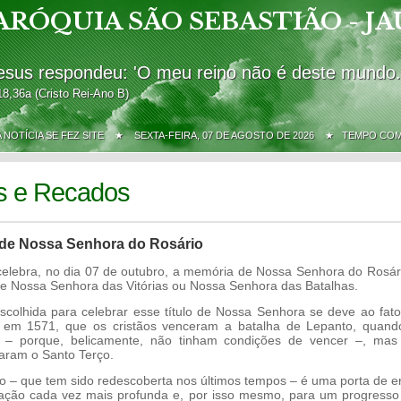
ARÓQUIA SÃO SEBASTIÃO - JA
esus respondeu: 'O meu reino não é deste mundo.
18,36a (Cristo Rei-Ano B)
A NOTÍCIA SE FEZ SITE ★
SEXTA-FEIRA, 07 DE AGOSTO DE 2026 ★ TEMPO CO
s e Recados
de Nossa Senhora do Rosário
elebra, no dia 07 de outubro, a memória de Nossa Senhora do Rosá
 Nossa Senhora das Vitórias ou Nossa Senhora das Batalhas.
olhida para celebrar esse título de Nossa Senhora se deve ao fato
, em 1571, que os cristãos venceram a batalha de Lepanto, quand
s – porque, belicamente, não tinham condições de vencer –, mas
aram o Santo Terço.
– que tem sido redescoberta nos últimos tempos – é uma porta de e
ção cada vez mais profunda e, por isso mesmo, para um progresso