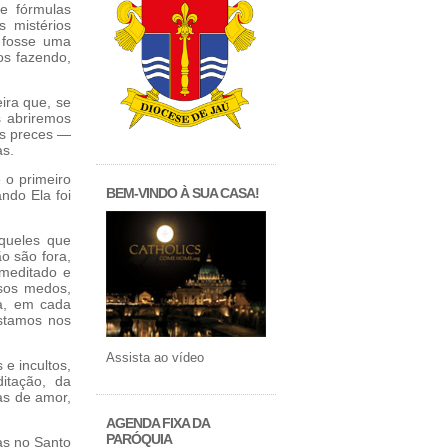
de fórmulas
 mistérios
 fosse uma
os fazendo,
ira que, se
 abriremos
as preces —
as.
 o primeiro
BEM-VINDO À SUA CASA!
ando Ela foi
queles que
o são fora,
 meditado e
sos medos,
da, em cada
estamos nos
Assista ao vídeo
e incultos,
itação, da
as de amor,
AGENDA FIXA DA
PARÓQUIA
as no Santo