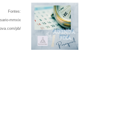
Fontes:
osario-mmxix
nova.com/pb/