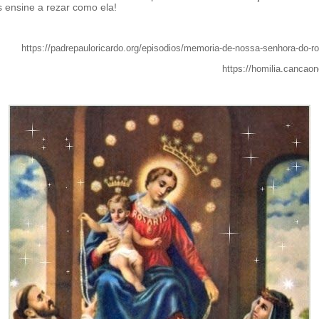
s ensine a rezar como ela!
https://padrepauloricardo.org/episodios/memoria-de-nossa-senhora-do-r
https://homilia.cancao