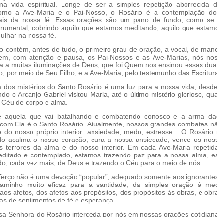
na vida espiritual. Longe de ser a simples repetição aborrecida 
como a Ave-Maria e o Pai-Nosso, o Rosário é a contemplação dos
ais da nossa fé. Essas orações são um pano de fundo, como se
trumental, cobrindo aquilo que estamos meditando, aquilo que estam
ulhar na nossa fé.
contém, antes de tudo, o primeiro grau de oração, a vocal, de mane
bem, com atenção e pausa, os Pai-Nossos e as Ave-Marias, nós nos
a a muitas iluminações de Deus, que foi Quem nos ensinou essas du
o, por meio de Seu Filho, e a Ave-Maria, pelo testemunho das Escritur
s mistérios do Santo Rosário é uma luz para a nossa vida, desde
do o Arcanjo Gabriel visitou Maria, até o último mistério glorioso, qu
 Céu de corpo e alma.
quela que vai batalhando e combatendo conosco e a arma da
om Ela é o Santo Rosário. Atualmente, nossos grandes combates nã
 do nosso próprio interior: ansiedade, medo, estresse... O Rosário
do acalma o nosso coração, cura a nossa ansiedade, vence os nos
 terrores da alma e do nosso interior. Em cada Ave-Maria repeti
editado e contemplado, estamos trazendo paz para a nossa alma, 
o, cada vez mais, de Deus e trazendo o Céu para o meio de nós.
rço não é uma devoção “popular”, adequado somente aos ignorantes 
minho muito eficaz para a santidade, da simples oração à med
aos afetos, dos afetos aos propósitos, dos propósitos às obras, e obr
as de sentimentos de fé e esperança.
Senhora do Rosário interceda por nós em nossas orações cotidian