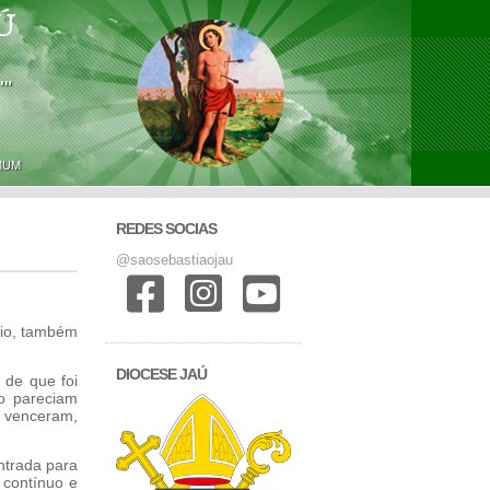
Ú
'"
MUM
REDES SOCIAS
@saosebastiaojau
rio, também
DIOCESE JAÚ
 de que foi
o pareciam
 venceram,
ntrada para
 contínuo e