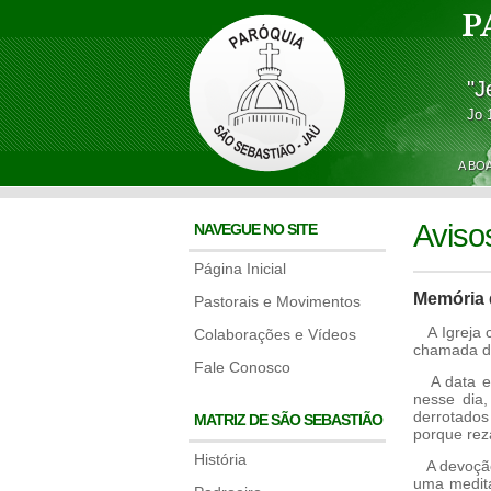
P
"J
Jo 
A BO
Aviso
NAVEGUE NO SITE
Página Inicial
Memória 
Pastorais e Movimentos
A Igreja c
Colaborações e Vídeos
chamada de
Fale Conosco
A data esc
nesse dia
derrotado
MATRIZ DE SÃO SEBASTIÃO
porque rez
História
A devoção 
uma medita