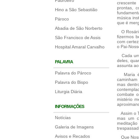
Padroeiro
crescente 
prontas, 
Hino a São Sebastião
fundament
música ins
Pároco
que é merg
Abadia de São Norberto
O Rosário 
fizermos 
São Francisco de Assis
com certez
o Pai-Noss
Hospital Amaral Carvalho
Cada um do
deles, quan
PALAVRA
assunta ao
Palavra do Pároco
Maria é a
caminham c
Palavra do Bispo
mas dentro
contempla
Liturgia Diária
combate os
mistério m
aproximand
INFORMAÇÕES
Assim o Te
Notícias
mas um ca
meditação 
Galeria de Imagens
trespassad
Avisos e Recados
Que Nossa 