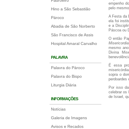
Padroeiro
empenho do,
pelo mesmo 
Hino a São Sebastião
A Festa da 
Pároco
ela foi inst
e a Discipl
Abadia de São Norberto
Páscoa ou D
São Francisco de Assis
O então Pap
Misericordia
Hospital Amaral Carvalho
mesmo ano:
Divina Mis
benevolênci
PALAVRA
É essa pro
Palavra do Pároco
misericórdi
sopra o dom
Palavra do Bispo
perdoardes o
Liturgia Diária
Por isso da
celebrar os
de Israel, q
INFORMAÇÕES
Notícias
Galeria de Imagens
Avisos e Recados