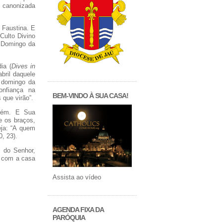
i canonizada
 Faustina. E
 Culto Divino
o Domingo da
ia (
Dives in
bril daquele
 domingo da
onfiança na
BEM-VINDO À SUA CASA!
 que virão”.
guém. E Sua
e os braços,
eja: “A quem
, 23).
s do Senhor,
e com a casa
Assista ao vídeo
AGENDA FIXA DA
PARÓQUIA