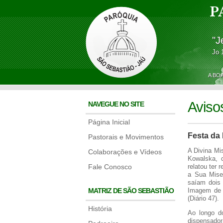
P
"J
Jo 
A BO
Aviso
NAVEGUE NO SITE
Página Inicial
Festa da 
Pastorais e Movimentos
A Divina Mi
Colaborações e Vídeos
Kowalska, c
Fale Conosco
relatou ter
a Sua Miser
saíam dois 
MATRIZ DE SÃO SEBASTIÃO
Imagem de 
(Diário 47).
História
Ao longo d
dispensador