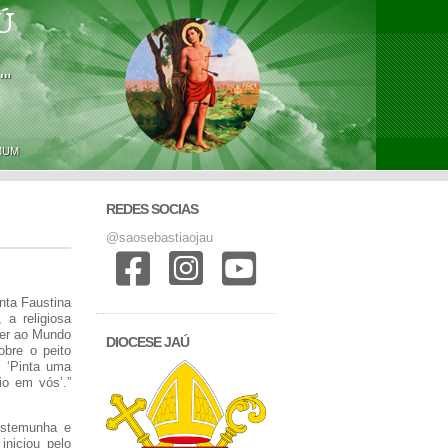
Ú
'"
MUM
REDES SOCIAS
@saosebastiaojau
nta Faustina
 a religiosa
cer ao Mundo
DIOCESE JAÚ
obre o peito
: ‘Pinta uma
o em vós’.”
estemunha e
iniciou pelo