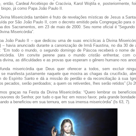
 então, Cardeal Arcebispo de Cracóvia, Karol Wojtila e, posteriormente, fo
bispo, já como Papa João Paulo II.
Divina Misericórdia também é fruto de revelações místicas de Jesus a Santa
ituída por São João Paulo II, com o decreto emitido pela Congregação para o
ina dos Sacramentos, em 23 de maio de 2000. Seu nome oficial é “Segund
ivina Misericórdia”.
a João Paulo II – que dedicou uma de suas encíclicas à Divina Misericórd
) – havia anunciado durante a canonização de Irmã Faustina, no dia 30 de a
 “Em todo o mundo, o segundo domingo de Páscoa receberá o nome de
ericórdia. Um convite perene para o mundo cristão enfrentar, com c
a divina, as dificuldades e as provas que esperam o gênero humano nos anos
funda misericórdia que Deus quer oferecer a todos, sem excluir nin
a se manifesta justamente naquele que mostra as chagas da crucifixão, abr
 do Espírito Santo e dá a missão do perdão e da reconciliação à sua Igr
s pecados, serão perdoados; a quem os retiverdes, lhes serão retidos” (Jo 20
mos graças na Festa da Divina Misericórdia: “Quero lembrar os benefício
 louvores do Senhor, por tudo o que fez em nosso favor, pela grande bondad
uando a beneficiou em sua ternura, em sua imensa misericórdia” (Is 63, 7).