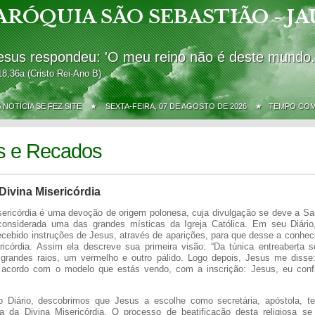
ARÓQUIA SÃO SEBASTIÃO - JA
esus respondeu: 'O meu reino não é deste mundo.
18,36a (Cristo Rei-Ano B)
A NOTÍCIA SE FEZ SITE ★
SEXTA-FEIRA, 07 DE AGOSTO DE 2026 ★ TEMPO CO
s e Recados
Divina Misericórdia
sericórdia é uma devoção de origem polonesa, cuja divulgação se deve a Sa
onsiderada uma das grandes místicas da Igreja Católica. Em seu Diário,
 recebido instruções de Jesus, através de aparições, para que desse a conhe
icórdia. Assim ela descreve sua primeira visão: “Da túnica entreaberta s
grandes raios, um vermelho e outro pálido. Logo depois, Jesus me disse
acordo com o modelo que estás vendo, com a inscrição: Jesus, eu confi
o Diário, descobrimos que Jesus a escolhe como secretária, apóstola, t
a da Divina Misericórdia. O processo de beatificação desta religiosa se 