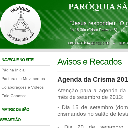
PARÓQUIA SÃ
"Jesus respondeu: 'O 
Jo 18,36a (Cristo Rei-Ano B)
A BOA NOTÍCIA SE FEZ SITE ★
SEXT
Avisos e Recados
NAVEGUE NO SITE
Página Inicial
Agenda da Crisma 20
Pastorais e Movimentos
Colaborações e Vídeos
Atenção para a agenda da P
Fale Conosco
mês de setembro de 2013:
- Dia 15 de setembro (dom
MATRIZ DE SÃO
crismandos no salão de fest
SEBASTIÃO
- Dia 20 de setembro (se