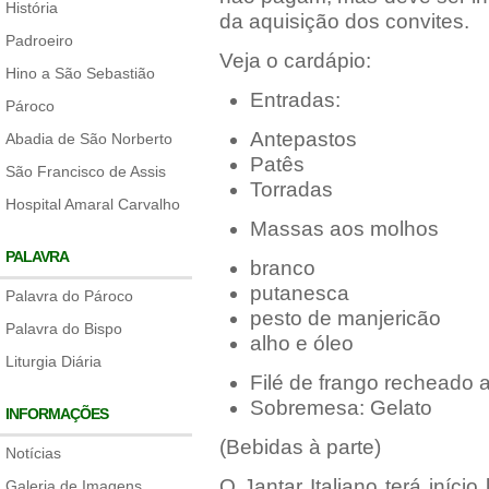
História
da aquisição dos convites.
Padroeiro
Veja o cardápio:
Hino a São Sebastião
Entradas:
Pároco
Antepastos
Abadia de São Norberto
Patês
São Francisco de Assis
Torradas
Hospital Amaral Carvalho
Massas aos molhos
PALAVRA
branco
putanesca
Palavra do Pároco
pesto de manjericão
Palavra do Bispo
alho e óleo
Liturgia Diária
Filé de frango recheado
Sobremesa: Gelato
INFORMAÇÕES
(Bebidas à parte)
Notícias
O Jantar Italiano terá iníc
Galeria de Imagens