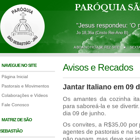
PARÓQUIA SÃ
"Jesus respondeu: 'O 
Jo 18,36a (Cristo Rei-Ano B)
A BOA NOTÍCIA SE FEZ SITE ★
SEXT
Avisos e Recados
NAVEGUE NO SITE
Página Inicial
Jantar Italiano em 09 
Pastorais e Movimentos
Colaborações e Vídeos
Os amantes da cozinha ita
Fale Conosco
para saboreá-la e se divertir
dia 09 de junho.
MATRIZ DE SÃO
Os convites, a R$35,00 por
SEBASTIÃO
agentes de pastorais e na se
não pagam, mas deve ser in