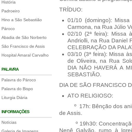
História
TRÍDUO:
Padroeiro
01/10 (domingo): Missa
Hino a São Sebastião
Carmona, na Rua Júlio V
Pároco
02/10 (2ª feira): Missa
Abadia de São Norberto
Andriolli, na Rua Danie
São Francisco de Assis
CELEBRAÇÃO DA PALA
03/10 (3ª feira): Missa 
Hospital Amaral Carvalho
de Oliveira, na Rua So
DIA NÃO HAVERÁ A M
PALAVRA
SEBASTIÃO.
Palavra do Pároco
DIA DE SÃO FRANCISCO DE A
Palavra do Bispo
ATO RELIGIOSO:
Liturgia Diária
º 17h: Bênção dos animais
INFORMAÇÕES
de Assis.
Notícias
º 19h30: Concentração pa
Nenê Galvão, rumo à Igre
Galeria de Imagens