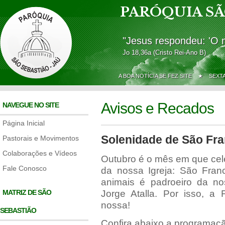
PARÓQUIA SÃ
"Jesus respondeu: 'O 
Jo 18,36a (Cristo Rei-Ano B)
A BOA NOTÍCIA SE FEZ SITE ★
SEXT
Avisos e Recados
NAVEGUE NO SITE
Página Inicial
Solenidade de São Fra
Pastorais e Movimentos
Colaborações e Vídeos
Outubro é o mês em que cel
Fale Conosco
da nossa Igreja: São Franc
animais é padroeiro da n
MATRIZ DE SÃO
Jorge Atalla. Por isso, 
nossa!
SEBASTIÃO
Confira abaixo a programaç