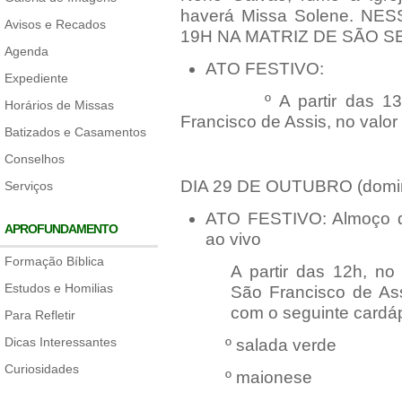
haverá Missa Solene. N
Avisos e Recados
19H NA MATRIZ DE SÃO S
Agenda
ATO FESTIVO:
Expediente
º A partir das 13h: ve
Horários de Missas
Francisco de Assis, no valo
Batizados e Casamentos
Conselhos
DIA 29 DE OUTUBRO (domi
Serviços
ATO FESTIVO: Almoço d
APROFUNDAMENTO
ao vivo
Formação Bíblica
A partir das 12h, n
Estudos e Homilias
São Francisco de Ass
com o seguinte cardáp
Para Refletir
Dicas Interessantes
º salada verde
Curiosidades
º maionese