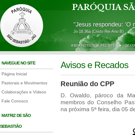
PARÓQUIA SÃ
"Jesus respondeu: 'O 
Jo 18,36a (Cristo Rei-Ano B)
A BOA NOTÍCIA SE FEZ SITE ★
SEXT
Avisos e Recados
NAVEGUE NO SITE
Página Inicial
Reunião do CPP
Pastorais e Movimentos
Colaborações e Vídeos
D. Owaldo, pároco da Ma
Fale Conosco
membros do Conselho Pastor
na próxima 5ª feira, dia 05 
MATRIZ DE SÃO
SEBASTIÃO