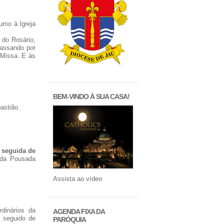
umo à Igreja
 do Rosário,
passando por
 Missa. E às
BEM-VINDO À SUA CASA!
astião.
,
seguida de
 da Pousada
Assista ao vídeo
dinários da
AGENDA FIXA DA
 seguido de
PARÓQUIA