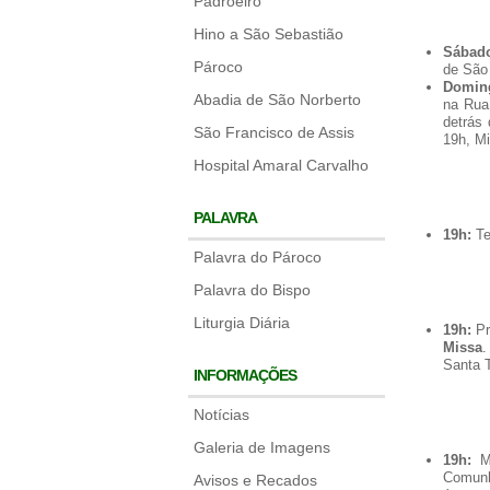
Padroeiro
Hino a São Sebastião
Sábado
Pároco
de São 
Doming
Abadia de São Norberto
na Rua
detrás
São Francisco de Assis
19h, M
Hospital Amaral Carvalho
PALAVRA
19h:
Te
Palavra do Pároco
Palavra do Bispo
Liturgia Diária
19h:
Pr
Missa
.
Santa T
INFORMAÇÕES
Notícias
Galeria de Imagens
19h:
Mi
Comunh
Avisos e Recados