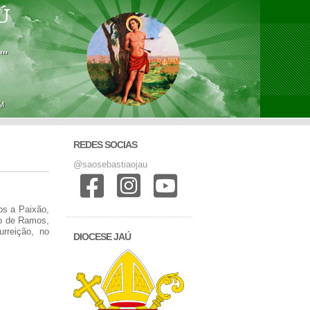
Ú
'"
M
REDES SOCIAS
@saosebastiaojau
os a Paixão,
go de Ramos,
rreição, no
DIOCESE JAÚ