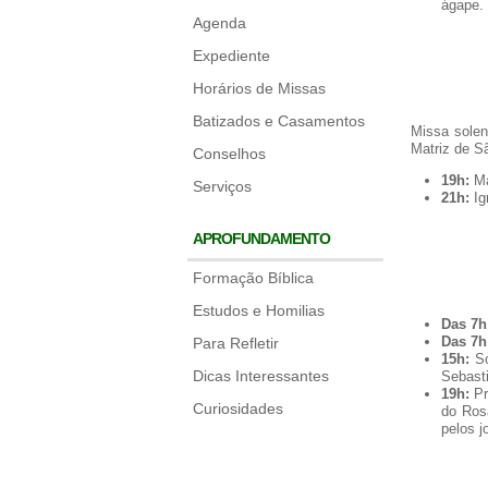
ágape. 
Agenda
Expediente
Horários de Missas
Batizados e Casamentos
Missa solen
Matriz de S
Conselhos
19h:
Ma
Serviços
21h:
Ig
APROFUNDAMENTO
Formação Bíblica
Estudos e Homilias
Das 7h
Das 7h
Para Refletir
15h:
So
Dicas Interessantes
Sebasti
19h:
Pr
Curiosidades
do Ros
pelos j