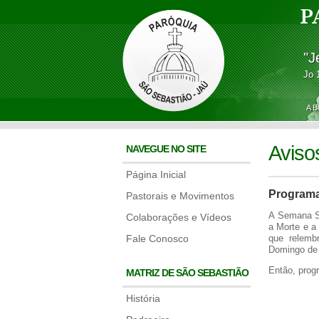
P
"J
Jo 
A 
Aviso
NAVEGUE NO SITE
Página Inicial
Programa
Pastorais e Movimentos
A Semana Sa
Colaborações e Vídeos
a Morte e a
Fale Conosco
que relemb
Domingo de
Então, prog
MATRIZ DE SÃO SEBASTIÃO
História