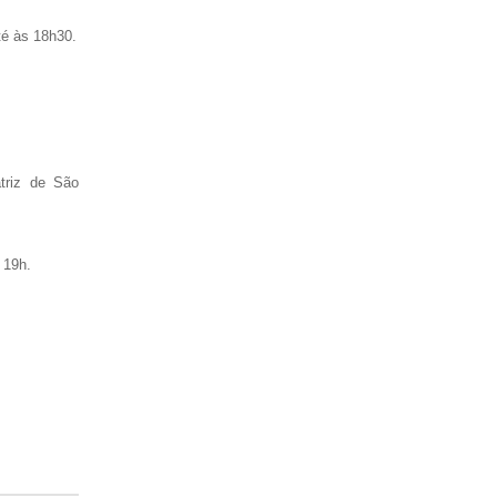
té às 18h30.
riz de São
 19h.