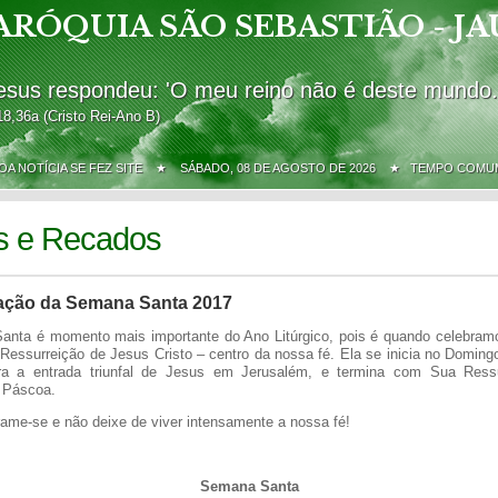
ARÓQUIA SÃO SEBASTIÃO - JA
esus respondeu: 'O meu reino não é deste mundo.
18,36a (Cristo Rei-Ano B)
BOA NOTÍCIA SE FEZ SITE ★
SÁBADO, 08 DE AGOSTO DE 2026 ★ TEMPO COMU
s e Recados
ção da Semana Santa 2017
nta é momento mais importante do Ano Litúrgico, pois é quando celebram
 Ressurreição de Jesus Cristo – centro da nossa fé. Ela se inicia no Domin
ra a entrada triunfal de Jesus em Jerusalém, e termina com Sua Ressu
 Páscoa.
rame-se e não deixe de viver intensamente a nossa fé!
Semana Santa