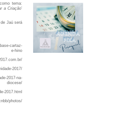
 como tema:
ar a Criação
’
 de Jaú será
base-cartaz-
e-hino
2017.com.br/
nidade-2017/
ade-2017-na-
diocese/
de-2017.html
nbb/photos/