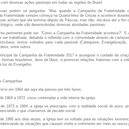
com diversas ações pastorais em todas as regiões do Brasil.
soas podem se perguntar: “Mas quando a Campanha da Fraternidade 
 Fraternidade sempre começa na Quarta-feira de Cinzas e acontece durante
oas acham que ela termina depois da Páscoa, mas não: ela dura até o fim d
itúrgico, onde são desenvolvidas diversas atividades pastorais.
nta pertinente pode ser: “Como a Campanha da Fraternidade acontece?”. E 
e ser trabalhada, debatida e refletida com a comunidade através de cartaze
xto-base, textos voltados para cada pastoral (Catequese, Evangelização, L
deos, entre outros.
principal da Campanha da Fraternidade 2017 é assegurar o cuidado da cria
s biomas brasileiros, dons de Deus, e promover relações fraternas com a vida
à luz do Evangelho.
das Campanhas
nício em 1964 até aqui ela passou por três fases:
de 1964 a 1972, visou contemplar a vida interna da igreja.
 de 1973 a 1984, a igreja se preocupou com a realidade social do povo, 
enunciando o que chamamos de pecado social.
 de 1985 aos dias atuais, a Igreja tem se voltado para as situações existenc
 evidenciando as situações que causam morte e sofrimento em meio ao nosso 