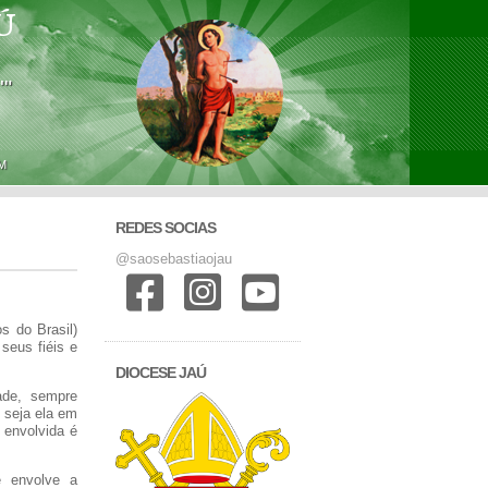
Ú
'"
M
REDES SOCIAS
@saosebastiaojau
s do Brasil)
seus fiéis e
DIOCESE JAÚ
ade, sempre
 seja ela em
 envolvida é
 envolve a