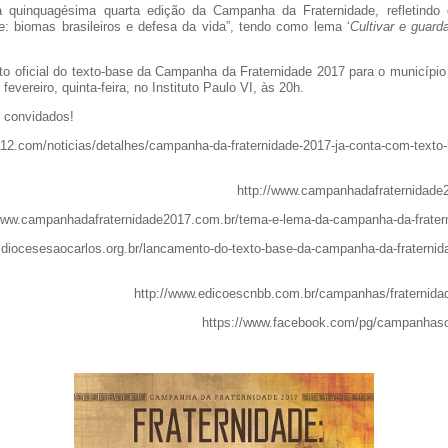
 quinquagésima quarta edição da Campanha da Fraternidade, refletindo
de: biomas brasileiros e defesa da vida”, tendo como lema ‘
Cultivar e guard
o oficial do texto-base da Campanha da Fraternidade 2017 para o município
 fevereiro, quinta-feira, no Instituto Paulo VI, às 20h.
 convidados!
a12.com/noticias/detalhes/campanha-da-fraternidade-2017-ja-conta-com-texto-
http://www.campanhadafraternidade
/www.campanhadafraternidade2017.com.br/tema-e-lema-da-campanha-da-frater
.diocesesaocarlos.org.br/lancamento-do-texto-base-da-campanha-da-fraternid
http://www.edicoescnbb.com.br/campanhas/fraternida
https://www.facebook.com/pg/campanhasc