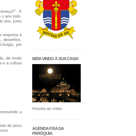
começa?”. A
 o ano todo.
o ano, junto
a resposta é
s, desenhos,
iturgia, por
ção, de modo
BEM-VINDO À SUA CASA!
 e a cultura
Assista ao vídeo
promovendo a
iais do povo
AGENDA FIXA DA
povo.
PARÓQUIA