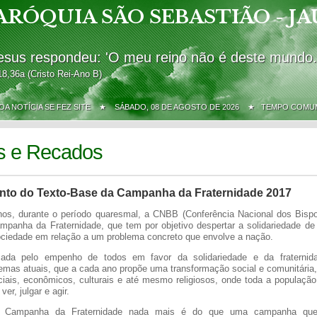
ARÓQUIA SÃO SEBASTIÃO - JA
esus respondeu: 'O meu reino não é deste mundo.
18,36a (Cristo Rei-Ano B)
BOA NOTÍCIA SE FEZ SITE ★
SÁBADO, 08 DE AGOSTO DE 2026 ★ TEMPO COMU
s e Recados
to do Texto-Base da Campanha da Fraternidade 2017
os, durante o período quaresmal, a CNBB (Conferência Nacional dos Bispo
ampanha da Fraternidade, que tem por objetivo despertar a solidariedade de 
ociedade em relação a um problema concreto que envolve a nação.
ada pelo empenho de todos em favor da solidariedade e da fraternid
emas atuais, que a cada ano propõe uma transformação social e comunitária,
ciais, econômicos, culturais e até mesmo religiosos, onde toda a população
er, julgar e agir.
 a Campanha da Fraternidade nada mais é do que uma campanha que