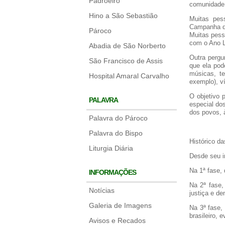
Padroeiro
comunidade 
Hino a São Sebastião
Muitas pes
Campanha da
Pároco
Muitas pess
com o Ano L
Abadia de São Norberto
Outra pergu
São Francisco de Assis
que ela pod
músicas, te
Hospital Amaral Carvalho
exemplo), ví
O objetivo 
PALAVRA
especial do
dos povos, 
Palavra do Pároco
Palavra do Bispo
Histórico 
Liturgia Diária
Desde seu i
Na 1ª fase, 
INFORMAÇÕES
Na 2ª fase,
Notícias
justiça e d
Galeria de Imagens
Na 3ª fase,
brasileiro,
Avisos e Recados