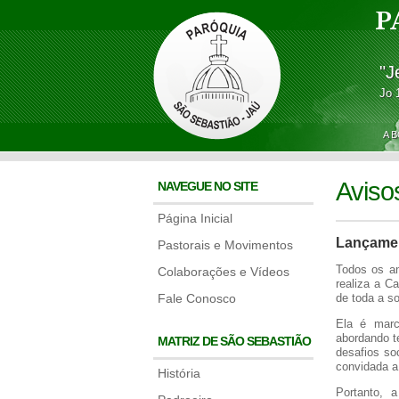
P
"J
Jo 
A 
Aviso
NAVEGUE NO SITE
Página Inicial
Lançamen
Pastorais e Movimentos
Todos os an
Colaborações e Vídeos
realiza a C
Fale Conosco
de toda a s
Ela é marc
abordando t
MATRIZ DE SÃO SEBASTIÃO
desafios so
convidada a v
História
Portanto,