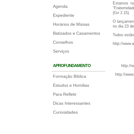
Estamos na
Agenda
“Fraternida
(Gn 2.15).
Expediente
O lançament
Horários de Missas
no dia 23 de
Batizados e Casamentos
Todos estão
Conselhos
http://www.
Serviços
APROFUNDAMENTO
http:/
http://www
Formação Bíblica
Estudos e Homilias
Para Refletir
Dicas Interessantes
Curiosidades