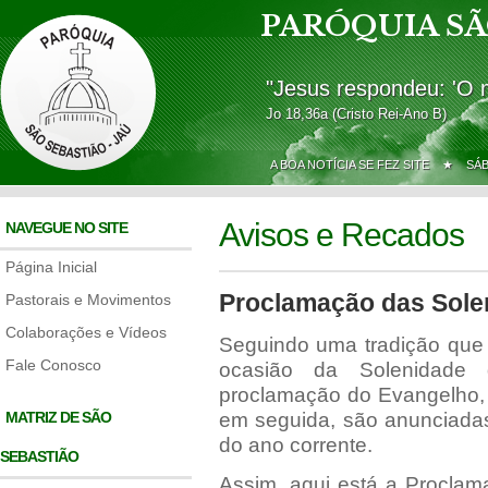
PARÓQUIA SÃ
"Jesus respondeu: 'O 
Jo 18,36a (Cristo Rei-Ano B)
A BOA NOTÍCIA SE FEZ SITE ★
SÁ
Avisos e Recados
NAVEGUE NO SITE
Página Inicial
Proclamação das Sole
Pastorais e Movimentos
Colaborações e Vídeos
Seguindo uma tradição que 
Fale Conosco
ocasião da Solenidade
proclamação do Evangelho, 
MATRIZ DE SÃO
em seguida, são anunciadas
do ano corrente.
SEBASTIÃO
Assim, aqui está a Procla