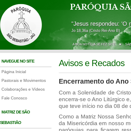
PARÓQUIA SÃ
"Jesus respondeu: 'O 
Jo 18,36a (Cristo Rei-Ano B)
A BOA NOTÍCIA SE FEZ SITE ★
SÁ
Avisos e Recados
NAVEGUE NO SITE
Página Inicial
Encerramento do Ano 
Pastorais e Movimentos
Colaborações e Vídeos
Com a Solenidade de Cristo
Fale Conosco
encerra-se o Ano Litúrgico e
que teve início no dia 08 d
MATRIZ DE SÃO
Como a Matriz Nossa Senhor
SEBASTIÃO
da Misericórdia em nosso m
paróquias para ficarem resp