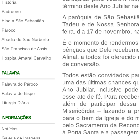
História
término deste Ano Jubilar na
Padroeiro
A paróquia de São Sebasti
Hino a São Sebastião
Tadeu e de Nossa Senhora 
Pároco
feira, dia 17 de novembro, n
Abadia de São Norberto
É o momento de rendermos 
São Francisco de Assis
bênçãos que Dele recebemos
Afinal, a todos foi oferecid
Hospital Amaral Carvalho
de conversão.
PALAVRA
Todos estão convidados par
uma das últimas chances qu
Palavra do Pároco
Ano Jubilar, inclusive pod
Palavra do Bispo
esse ato de fé. Para recebe
Liturgia Diária
além de participar dess
Misericórdia – fazendo a p
para o bem da Igreja e do m
INFORMAÇÕES
pelo Sacramento da Reconci
Notícias
à Porta Santa e a passagem 
Galeria de Imagens