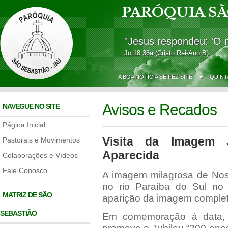
PARÓQUIA SÃ
"Jesus respondeu: 'O 
Jo 18,36a (Cristo Rei-Ano B)
A BOA NOTÍCIA SE FEZ SITE ★
QUINT
Avisos e Recados
NAVEGUE NO SITE
Página Inicial
Visita da Imagem 
Pastorais e Movimentos
Aparecida
Colaborações e Vídeos
Fale Conosco
A imagem milagrosa de Nos
no rio Paraíba do Sul no
MATRIZ DE SÃO
aparição da imagem complet
SEBASTIÃO
Em comemoração à data, 