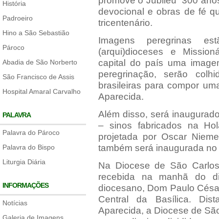
promove o Jubileu “300 an
História
devocional e obras de fé q
Padroeiro
tricentenário.
Hino a São Sebastião
Imagens peregrinas es
Pároco
(arqui)dioceses e Mission
capital do país uma imag
Abadia de São Norberto
peregrinação, serão colh
São Francisco de Assis
brasileiras para compor um
Hospital Amaral Carvalho
Aparecida.
Além disso, será inaugurad
PALAVRA
– sinos fabricados na Ho
Palavra do Pároco
projetada por Oscar Nieme
também será inaugurada no a
Palavra do Bispo
Liturgia Diária
Na Diocese de São Carlos,
recebida na manhã do d
INFORMAÇÕES
diocesano, Dom Paulo César 
Central da Basílica. Di
Notícias
Aparecida, a Diocese de Sã
Galeria de Imagens