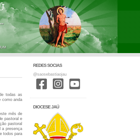
Ú
'"
MUM
REDES SOCIAS
@saosebastiaojau
de todas as
de como anda
DIOCESE JAÚ
neste mês de
e pastoral e
ção pastoral
l a presença
e todos para