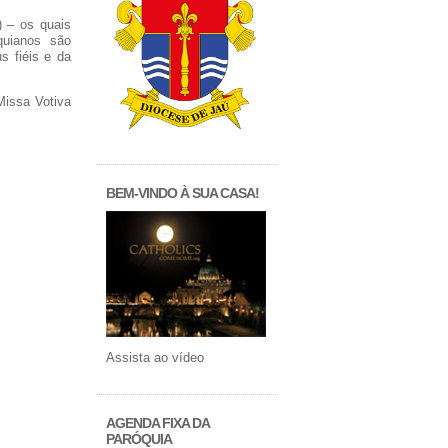
) – os quais
quianos são
s fiéis e da
Missa Votiva
BEM-VINDO À SUA CASA!
Assista ao vídeo
AGENDA FIXA DA
PARÓQUIA