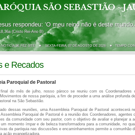
ARÓQUIA SÃO SEBASTIÃO - JA
esus respondeu: 'O meu reino não é deste mundo.
18,36a (Cristo Rei-Ano B)
A NOTÍCIA SE FEZ SITE ★
SEXTA-FEIRA, 07 DE AGOSTO DE 2026 ★ TEMPO CO
s e Recados
ia Paroquial de Pastoral
o final do mês de julho, nosso pároco se reuniu com os Coordenadores 
 Movimentos de nossa paróquia, a fim de proceder a uma análise profunda 
astoral na São Sebastião.
ado dessas reuniões, uma Assembleia Paroquial de Pastoral acontecerá 
 Assembleia Paroquial de Pastoral é a reunião dos Coordenadores, agentes d
tes da comunidade com seu pastor, com o objetivo de avaliar e planejar a a
É um momento ímpar e de beleza transformadora para a comunidade, no qua
vivas da paróquia nas discussões e encaminhamentos permite a comunhão d
a ação evangelizadora.