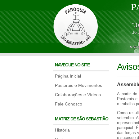
P
"J
Jo 
A BO
Aviso
NAVEGUE NO SITE
Página Inicial
Assemble
Pastorais e Movimentos
A partir d
Colaborações e Vídeos
Pastorais e
Fale Conosco
o trabalho p
Como result
setembro. A
MATRIZ DE SÃO SEBASTIÃO
representan
paroquial. 
História
das forças 
o sucesso d