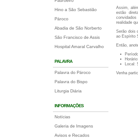
Padroeiro
Assim, além
Hino a São Sebastião
estão dire
convidados 
Pároco
realidade qu
Abadia de São Norberto
Serão dois 
ao Espírito
São Francisco de Assis
Então, anote
Hospital Amaral Carvalho
Período
Horário
PALAVRA
Local: 
Palavra do Pároco
Venha partic
Palavra do Bispo
Liturgia Diária
INFORMAÇÕES
Notícias
Galeria de Imagens
Avisos e Recados